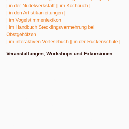
| in der Nudelwerkstatt |
| im Kochbuch |
| in den Artistikanleitungen |
| im Vogelstimmenlexikon |
| im Handbuch Stecklingsvermehrung bei
Obstgehölzen |
| im interaktiven Vorlesebuch |
| in der Rückenschule |
Veranstaltungen, Workshops und Exkursionen
Nach Absprache von März bis Oktober
Exkursion Obstbestimmung
Nach Absprache von April bis Oktober
Nudel- und Pestowerkstatt
Nach Absprache von April bis Oktober
Eiswerkstatt
Nach Absprache von Ende Mai bis Anfang Dezember
Exkursion Obsternte
Am Samstag, 15. August 2026, ab 10:00 Uhr und am Samstag, 10.
Oktober 2026, ab 14:00 Uhr, in den bunten Gärten, Pommernstraße 10,