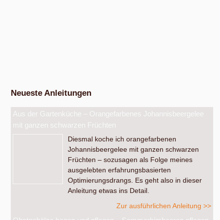
Anger-Crottendorf.
Workshop Fermentation
Ab August 2026
Eigenen Apfelsaft pressen
Am Samstag, dem 19. September 2026, ab 14 Uhr.
Werkstatt Obstverarbeitung
Neueste Anleitungen
Aus der Gartenküche – Orangefarbenes Johannisbeergelee
mit ganzen schwarzen Früchten
Diesmal koche ich orangefarbenen
Johannisbeergelee mit ganzen schwarzen
Früchten – sozusagen als Folge meines
ausgelebten erfahrungsbasierten
Optimierungsdrangs. Es geht also in dieser
Anleitung etwas ins Detail.
Zur ausführlichen Anleitung >>