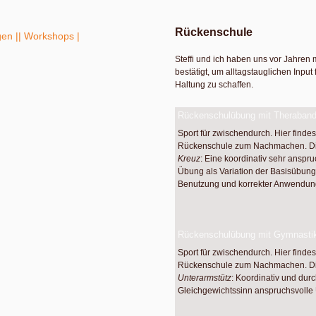
Rückenschule
gen |
| Workshops |
Steffi und ich haben uns vor Jahren m
bestätigt, um alltagstauglichen Input
Haltung zu schaffen.
Rückenschulübung mit Theraband
Sport für zwischendurch. Hier finde
Rückenschule zum Nachmachen. D
Kreuz
: Eine koordinativ sehr ansp
Übung als Variation der Basisübung
Benutzung und korrekter Anwendun
Rückenschulübung mit Gymnastikb
Sport für zwischendurch. Hier finde
Rückenschule zum Nachmachen. D
Unterarmstütz
: Koordinativ und dur
Gleichgewichtssinn anspruchsvolle