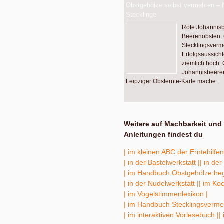
Obstgehölze selbst vermehren – 
Stecklinge
Rote Johannisb
Beerenöbsten. G
Stecklingsverm
Erfolgsaussich
ziemlich hoch. G
Johannisbeere
Leipziger Obsternte-Karte mache.
Weitere auf Machbarkeit und 
Anleitungen findest du
| im kleinen ABC der Erntehilfen
| in der Bastelwerkstatt |
| in de
| im Handbuch Obstgehölze heg
| in der Nudelwerkstatt |
| im Ko
| im Vogelstimmenlexikon |
| im Handbuch Stecklingsverme
| im interaktiven Vorlesebuch |
|