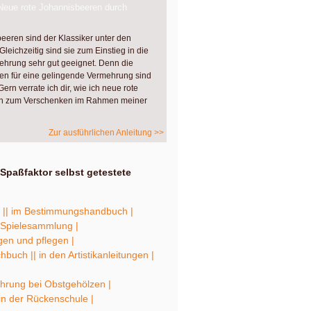
Neue rote Johannisbeeren durch
eeren sind der Klassiker unter den
leichzeitig sind sie zum Einstieg in die
ehrung sehr gut geeignet. Denn die
ten für eine gelingende Vermehrung sind
ern verrate ich dir, wie ich neue rote
n zum Verschenken im Rahmen meiner
Zur ausführlichen Anleitung >>
Spaßfaktor selbst getestete
 |
| im Bestimmungshandbuch |
r Spielesammlung |
en und pflegen |
chbuch |
| in den Artistikanleitungen |
hrung bei Obstgehölzen |
 in der Rückenschule |