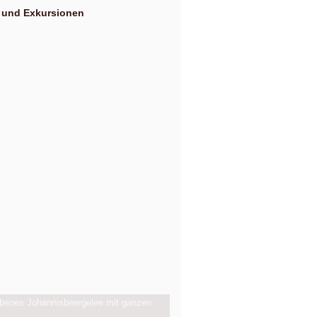
 und Exkursionen
g Dezember
Uhr und am Samstag, 10. Oktober 2026, ab 14:00
 10, Anger-Crottendorf.
b 14 Uhr.
benes Johannisbeergelee mit ganzen