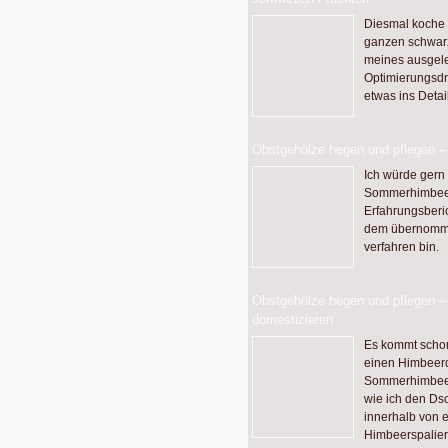
Diesmal koche 
ganzen schwarz
meines ausgele
Optimierungsdra
etwas ins Detail
Obstgehölze hegen und pflegen 
Ich würde gern
Sommerhimbeere
Erfahrungsberic
dem übernomme
verfahren bin.
Obstgehölze hegen und pflegen – 
domestizieren
Es kommt schon
einen Himbeerd
Sommerhimbeere
wie ich den D
innerhalb von 
Himbeerspalier