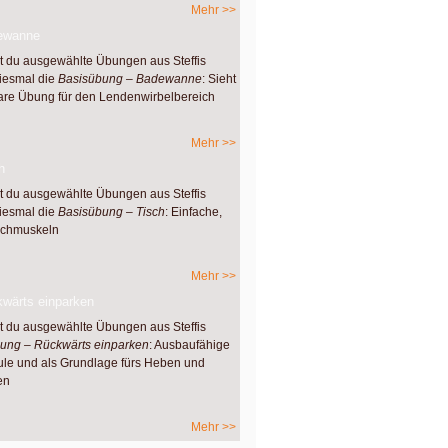
Mehr >>
ewanne
st du ausgewählte Übungen aus Steffis
iesmal die
Basisübung – Badewanne
: Sieht
bare Übung für den Lendenwirbelbereich
Mehr >>
h
st du ausgewählte Übungen aus Steffis
iesmal die
Basisübung – Tisch
: Einfache,
auchmuskeln
Mehr >>
wärts einparken
st du ausgewählte Übungen aus Steffis
ung – Rückwärts einparken
: Ausbaufähige
le und als Grundlage fürs Heben und
en
Mehr >>