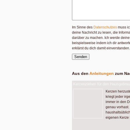
Im Sinne des
Datenschutzes
muss ic
deine Nachricht zu lesen, die Infor
darüber zu machen. Ich werde deine 
beispielsweise indem ich dir antwor
erklärst du dich damit einverstanden.
Aus den
Anleitungen
zum Nac
Kerzenziehen für den Hausgebra
Kerzen herzuste
kriegt jeder irg
immer in den D
genau vorhast. 
haushaltsüblic
eigenen Kerze