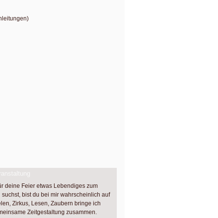
nleitungen)
anstaltung
ür deine Feier etwas Lebendiges zum
suchst, bist du bei mir wahrscheinlich auf
elen, Zirkus, Lesen, Zaubern bringe ich
emeinsame Zeitgestaltung zusammen.