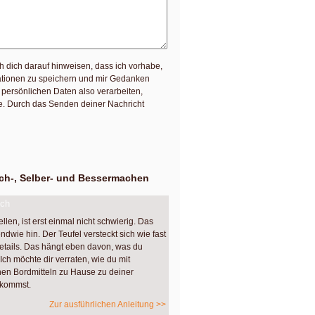
h dich darauf hinweisen, dass ich vorhabe,
mationen zu speichern und mir Gedanken
persönlichen Daten also verarbeiten,
te. Durch das Senden deiner Nachricht
h-, Selber- und Bessermachen
uch
llen, ist erst einmal nicht schwierig. Das
endwie hin. Der Teufel versteckt sich wie fast
etails. Das hängt eben davon, was du
Ich möchte dir verraten, wie du mit
hen Bordmitteln zu Hause zu deiner
 kommst.
Zur ausführlichen Anleitung >>