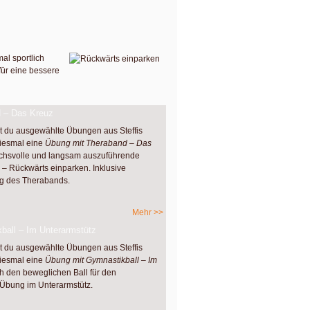
al sportlich
 für eine bessere
 – Das Kreuz
st du ausgewählte Übungen aus Steffis
iesmal eine
Übung mit Theraband – Das
ruchsvolle und langsam auszuführende
 – Rückwärts einparken. Inklusive
g des Therabands.
Mehr >>
all – Im Unterarmstütz
st du ausgewählte Übungen aus Steffis
iesmal eine
Übung mit Gymnastikball – Im
ch den beweglichen Ball für den
 Übung im Unterarmstütz.