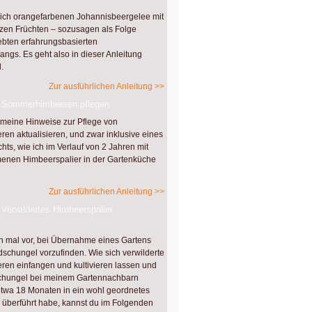
ich orangefarbenen Johannisbeergelee mit
en Früchten – sozusagen als Folge
bten erfahrungsbasierten
ngs. Es geht also in dieser Anleitung
.
Zur ausführlichen Anleitung >>
– Sommerhimbeeren pflegen
 meine Hinweise zur Pflege von
n aktualisieren, und zwar inklusive eines
hts, wie ich im Verlauf von 2 Jahren mit
nen Himbeerspalier in der Gartenküche
Zur ausführlichen Anleitung >>
Verwildertes Himbeerspalier
 mal vor, bei Übernahme eines Gartens
schungel vorzufinden. Wie sich verwilderte
n einfangen und kultivieren lassen und
schungel bei meinem Gartennachbarn
etwa 18 Monaten in ein wohl geordnetes
 überführt habe, kannst du im Folgenden