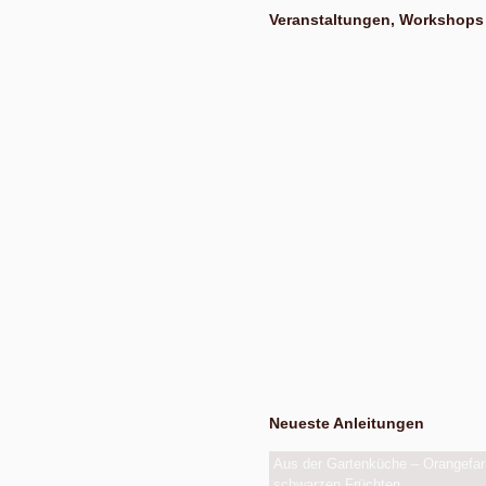
Veranstaltungen, Workshops
Nach Absprache von März bis Oktober
Exkursion Obstbestimmung
Nach Absprache von April bis Oktober
Nudel- und Pestowerkstatt
Nach Absprache von April bis Oktober
Eiswerkstatt
Nach Absprache von Ende Mai bis Anfan
Exkursion Obsternte
Am Samstag, 15. August 2026, ab 10:00 
Uhr, in den bunten Gärten, Pommernstraße
Workshop Fermentation
Ab August 2026
Eigenen Apfelsaft pressen
Am Samstag, dem 19. September 2026, a
Werkstatt Obstverarbeitung
Neueste Anleitungen
Aus der Gartenküche – Orangefar
schwarzen Früchten