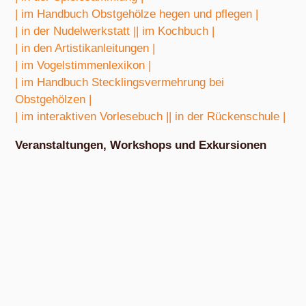
| im Handbuch Obstgehölze hegen und pflegen |
| in der Nudelwerkstatt |
| im Kochbuch |
| in den Artistikanleitungen |
| im Vogelstimmenlexikon |
| im Handbuch Stecklingsvermehrung bei
Obstgehölzen |
| im interaktiven Vorlesebuch |
| in der Rückenschule |
Veranstaltungen, Workshops und Exkursionen
Nach Absprache von März bis Oktober
Exkursion Obstbestimmung
Nach Absprache von April bis Oktober
Nudel- und Pestowerkstatt
Nach Absprache von April bis Oktober
Eiswerkstatt
Nach Absprache von Ende Mai bis Anfang Dezember
Exkursion Obsternte
Am Samstag, 15. August 2026, ab 10:00 Uhr und am Samstag, 10.