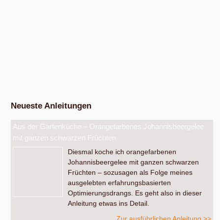
Oktober 2026, ab 14:00 Uhr, in den bunten Gärten, Pommernstraße 10,
Anger-Crottendorf.
Workshop Fermentation
Ab August 2026
Eigenen Apfelsaft pressen
Am Samstag, dem 19. September 2026, ab 14 Uhr.
Werkstatt Obstverarbeitung
Neueste Anleitungen
Aus der Gartenküche – Orangefarbenes Johannisbeergelee
mit ganzen schwarzen Früchten
Diesmal koche ich orangefarbenen
Johannisbeergelee mit ganzen schwarzen
Früchten – sozusagen als Folge meines
ausgelebten erfahrungsbasierten
Optimierungsdrangs. Es geht also in dieser
Anleitung etwas ins Detail.
Zur ausführlichen Anleitung >>