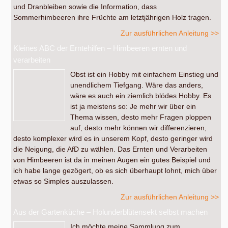
und Dranbleiben sowie die Information, dass
Sommerhimbeeren ihre Früchte am letztjährigen Holz tragen.
Zur ausführlichen Anleitung >>
Kleines ABC der Erntehilfen – Himbeeren ernten und
verarbeiten
Obst ist ein Hobby mit einfachem Einstieg und
unendlichem Tiefgang. Wäre das anders,
wäre es auch ein ziemlich blödes Hobby. Es
ist ja meistens so: Je mehr wir über ein
Thema wissen, desto mehr Fragen ploppen
auf, desto mehr können wir differenzieren,
desto komplexer wird es in unserem Kopf, desto geringer wird
die Neigung, die AfD zu wählen. Das Ernten und Verarbeiten
von Himbeeren ist da in meinen Augen ein gutes Beispiel und
ich habe lange gezögert, ob es sich überhaupt lohnt, mich über
etwas so Simples auszulassen.
Zur ausführlichen Anleitung >>
Aus der Gartenküche – Holunderblütensekt selbst machen
Ich möchte meine Sammlung zum