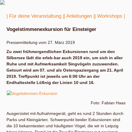
| Für deine Veranstaltung |
| Anleitungen |
| Workshops |
Vogelstimmenexkursion für Einsteiger
Pressemitteilung vom 27. März 2019
Zu zwei frühmorgendlichen Exkursionen rund um den
Silbersee lädt die erleb-bar auch 2019 ein, um sich in aller
Ruhe und mit Aufmerksamkeit Singvögeln zuzuwenden.
Getourt wird am 07. und als Osterspaziergang am 21. April
2019. Treffpunkt ist jeweils um 6:00 Uhr an der
Endhaltestelle Lößnig der Linien 10 und 16.
Foto: Fabian Haas
Ausgerüstet mit Aufnahmegerät, geht es rund 2 Stunden durch
Parks und Kleingärten. Schwerpunkt beider Exkursionen sind
die 10 bekanntesten und häufigsten Vögel, die wir in Leipzig
hören können. Damit ist die Tour für Einsteiger gut geeignet,