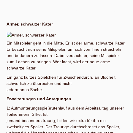
nach nicht: Da helfen vor allem Übung, Intuition und
genügend Information auf deiner persönlichen Festplatte.
Armer, schwarzer Kater
Ein Mitspieler geht in die Mitte. Er ist der arme, schwarze Kater.
Er besucht nun seine Mitspieler, um sich von ihnen streicheln
und bedauern zu lassen. Dabei versucht er, seine Mitspieler
zum Lachen zu bringen. Wer lacht, wird der neue arme
schwarze Kater.
Ein ganz kurzes Spielchen für Zwischendurch, an Blödheit
schwerlich zu überbieten und nicht
jedermanns Sache.
Erweiterungen und Anregungen
1: Aufmunterungsspießrutenlauf aus dem Arbeitsalltag unserer
Teilnehmerin Silke: Ist
jemand besonders traurig, bilden wir extra für ihn ein
zweiseitiges Spalier. Der Traurige durchschreitet das Spalier,
während die Umstehenden versuchen, ihn aufzumuntern.