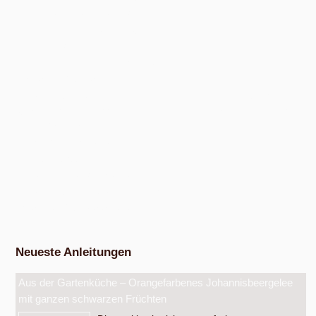
Nudel- und Pestowerkstatt
Nach Absprache von April bis Oktober
Eiswerkstatt
Nach Absprache von Ende Mai bis Anfang Dezember
Exkursion Obsternte
Am Samstag, 15. August 2026, ab 10:00 Uhr und am Samstag, 10.
Oktober 2026, ab 14:00 Uhr, in den bunten Gärten, Pommernstraße 10,
Anger-Crottendorf.
Workshop Fermentation
Ab August 2026
Eigenen Apfelsaft pressen
Am Samstag, dem 19. September 2026, ab 14 Uhr.
Werkstatt Obstverarbeitung
Neueste Anleitungen
Aus der Gartenküche – Orangefarbenes Johannisbeergelee
mit ganzen schwarzen Früchten