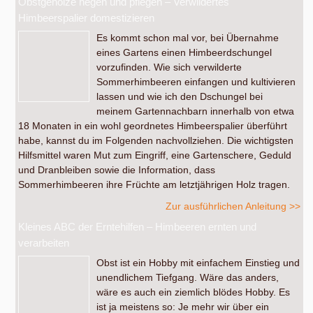
Obstgehölze hegen und pflegen – Verwildertes
Himbeerspalier domestizieren
Es kommt schon mal vor, bei Übernahme
eines Gartens einen Himbeerdschungel
vorzufinden. Wie sich verwilderte
Sommerhimbeeren einfangen und kultivieren
lassen und wie ich den Dschungel bei
meinem Gartennachbarn innerhalb von etwa
18 Monaten in ein wohl geordnetes Himbeerspalier überführt
habe, kannst du im Folgenden nachvollziehen. Die wichtigsten
Hilfsmittel waren Mut zum Eingriff, eine Gartenschere, Geduld
und Dranbleiben sowie die Information, dass
Sommerhimbeeren ihre Früchte am letztjährigen Holz tragen.
Zur ausführlichen Anleitung >>
Kleines ABC der Erntehilfen – Himbeeren ernten und
verarbeiten
Obst ist ein Hobby mit einfachem Einstieg und
unendlichem Tiefgang. Wäre das anders,
wäre es auch ein ziemlich blödes Hobby. Es
ist ja meistens so: Je mehr wir über ein