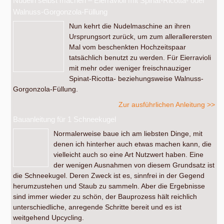
Nudeln selbst machen – Eierravioli mit Spinat-Ricotta- oder
Walnuss-Gorgonzola-Füllung
Nun kehrt die Nudelmaschine an ihren
Ursprungsort zurück, um zum allerallerersten
Mal vom beschenkten Hochzeitspaar
tatsächlich benutzt zu werden. Für Eierravioli
mit mehr oder weniger freischnauziger
Spinat-Ricotta- beziehungsweise Walnuss-
Gorgonzola-Füllung.
Zur ausführlichen Anleitung >>
Bauanleitung für 1 Schneekugel
Normalerweise baue ich am liebsten Dinge, mit
denen ich hinterher auch etwas machen kann, die
vielleicht auch so eine Art Nutzwert haben. Eine
der wenigen Ausnahmen von diesem Grundsatz ist
die Schneekugel. Deren Zweck ist es, sinnfrei in der Gegend
herumzustehen und Staub zu sammeln. Aber die Ergebnisse
sind immer wieder zu schön, der Bauprozess hält reichlich
unterschiedliche, anregende Schritte bereit und es ist
weitgehend Upcycling.