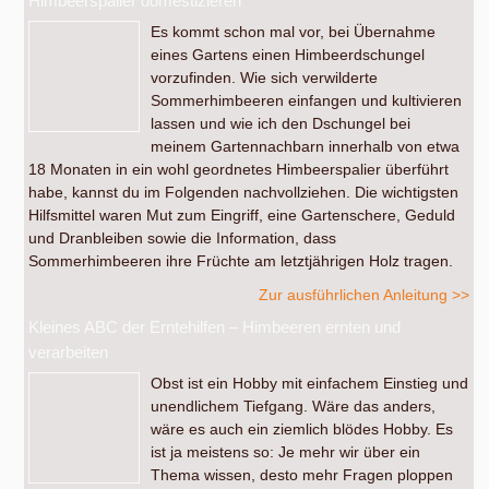
Himbeerspalier domestizieren
Es kommt schon mal vor, bei Übernahme
eines Gartens einen Himbeerdschungel
vorzufinden. Wie sich verwilderte
Sommerhimbeeren einfangen und kultivieren
lassen und wie ich den Dschungel bei
meinem Gartennachbarn innerhalb von etwa
18 Monaten in ein wohl geordnetes Himbeerspalier überführt
habe, kannst du im Folgenden nachvollziehen. Die wichtigsten
Hilfsmittel waren Mut zum Eingriff, eine Gartenschere, Geduld
und Dranbleiben sowie die Information, dass
Sommerhimbeeren ihre Früchte am letztjährigen Holz tragen.
Zur ausführlichen Anleitung >>
Kleines ABC der Erntehilfen – Himbeeren ernten und
verarbeiten
Obst ist ein Hobby mit einfachem Einstieg und
unendlichem Tiefgang. Wäre das anders,
wäre es auch ein ziemlich blödes Hobby. Es
ist ja meistens so: Je mehr wir über ein
Thema wissen, desto mehr Fragen ploppen