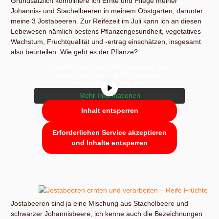
Grundsätzlich kombiniere ich Ernte und Pflege meiner
Johannis- und Stachelbeeren in meinem Obstgarten, darunter
meine 3 Jostabeeren. Zur Reifezeit im Juli kann ich an diesen
Lebewesen nämlich bestens Pflanzengesundheit, vegetatives
Wachstum, Fruchtqualität und -ertrag einschätzen, insgesamt
Sie sehen gerade einen Platzhalterinhalt
von
YouTube
. Um auf den eigentlichen
also beurteilen: Wie geht es der Pflanze?
Inhalt zuzugreifen, klicken Sie auf die
Schaltfläche unten. Bitte beachten Sie,
dass dabei Daten an Drittanbieter
weitergegeben werden.
Mehr Informationen
Inhalt entsperren
Erforderlichen Service akzeptieren
und Inhalte entsperren
Jostabeeren sind ja eine Mischung aus Stachelbeere und
schwarzer Johannisbeere, ich kenne auch die Bezeichnungen