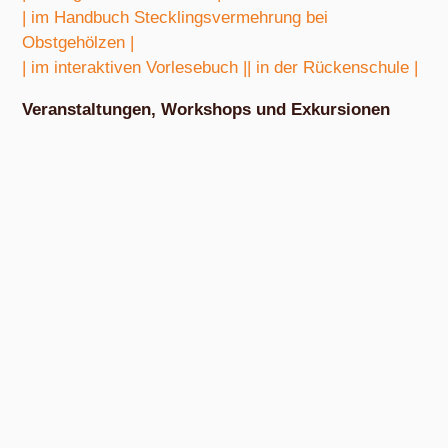
| im Handbuch Stecklingsvermehrung bei
Obstgehölzen |
| im interaktiven Vorlesebuch |
| in der Rückenschule |
Veranstaltungen, Workshops und Exkursionen
Nach Absprache von März bis Oktober
Exkursion Obstbestimmung
Nach Absprache von April bis Oktober
Nudel- und Pestowerkstatt
Nach Absprache von April bis Oktober
Eiswerkstatt
Nach Absprache von Ende Mai bis Anfang Dezember
Exkursion Obsternte
Am Samstag, 15. August 2026, ab 10:00 Uhr und am Samstag, 10.
Oktober 2026, ab 14:00 Uhr, in den bunten Gärten, Pommernstraße 10,
Anger-Crottendorf.
Workshop Fermentation
Ab August 2026