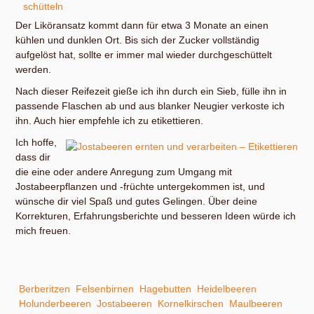
Der Liköransatz kommt dann für etwa 3 Monate an einen
kühlen und dunklen Ort. Bis sich der Zucker vollständig
aufgelöst hat, sollte er immer mal wieder durchgeschüttelt
werden.
Nach dieser Reifezeit gieße ich ihn durch ein Sieb, fülle ihn in
passende Flaschen ab und aus blanker Neugier verkoste ich
ihn. Auch hier empfehle ich zu etikettieren.
Ich hoffe,
dass dir
die eine oder andere Anregung zum Umgang mit
Jostabeerpflanzen und -früchte untergekommen ist, und
wünsche dir viel Spaß und gutes Gelingen. Über deine
Korrekturen, Erfahrungsberichte und besseren Ideen würde ich
mich freuen.
In meinem kleinen ABC der Erntehilfen findest du unter
anderem Hinweise zum Ernten und Verarbeiten von:
Berberitzen
,
Felsenbirnen
,
Hagebutten
,
Heidelbeeren
,
Holunderbeeren
,
Jostabeeren
,
Kornelkirschen
,
Maulbeeren
,