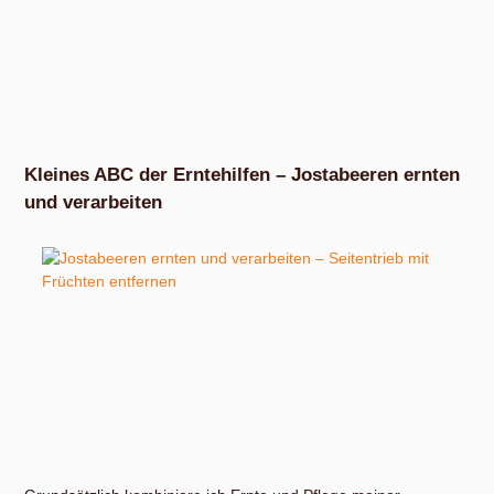
Kleines ABC der Erntehilfen – Jostabeeren ernten
und verarbeiten
Wenn du dich fürs Ernten und Verarbeiten von Jostabeeren
interessiert, bist du vermutlich im Besitz einer dazugehörigen
Pflanze. Im öffentlichen Raum ist mir trotz intensiver Suche
zumindest in Leipzig noch keine Jostabeere außerhalb eines
privaten Gartens begegnet. Dieses Besitzrecht erhöht deine
Flexibilität beim Ernten erheblich. Du darfst dann nämlich am
Lebewesen herumschneiden.