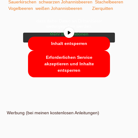
Sie sehen gerade einen Platzhalterinhalt
Sauerkirschen
,
schwarzen Johannisbeeren
,
Stachelbeeren
,
von
YouTube
. Um auf den eigentlichen
Vogelbeeren
,
weißen Johannisbeeren
und
Zierquitten
.
Inhalt zuzugreifen, klicken Sie auf die
Schaltfläche unten. Bitte beachten Sie,
dass dabei Daten an Drittanbieter
weitergegeben werden.
Mehr Informationen
Inhalt entsperren
Erforderlichen Service
akzeptieren und Inhalte
entsperren
Werbung (bei meinen kostenlosen Anleitungen)