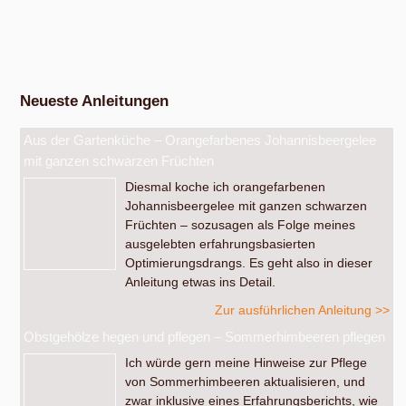
Eigenen Apfelsaft pressen
Am Samstag, dem 19. September 2026, ab 14 Uhr.
Werkstatt Obstverarbeitung
Neueste Anleitungen
Aus der Gartenküche – Orangefarbenes Johannisbeergelee
mit ganzen schwarzen Früchten
Diesmal koche ich orangefarbenen
Johannisbeergelee mit ganzen schwarzen
Früchten – sozusagen als Folge meines
ausgelebten erfahrungsbasierten
Optimierungsdrangs. Es geht also in dieser
Anleitung etwas ins Detail.
Zur ausführlichen Anleitung >>
Obstgehölze hegen und pflegen – Sommerhimbeeren pflegen
Ich würde gern meine Hinweise zur Pflege
von Sommerhimbeeren aktualisieren, und
zwar inklusive eines Erfahrungsberichts, wie