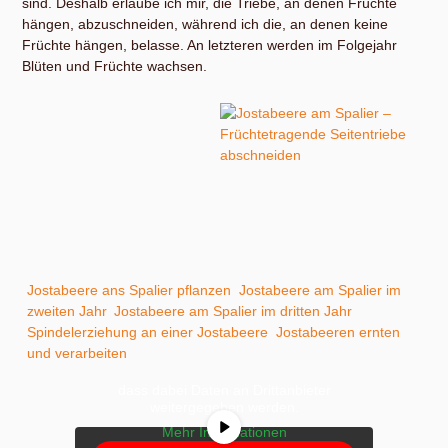
sind. Deshalb erlaube ich mir, die Triebe, an denen Früchte
hängen, abzuschneiden, während ich die, an denen keine
Früchte hängen, belasse. An letzteren werden im Folgejahr
Blüten und Früchte wachsen.
Die 3 Jostabeeren in
meinem Obstgarten erziehe
und pflege ich als Spindel,
als Busch und als
Spalierobst. Das mache ich zu Lern- und
Anschauungszwecken für mich und meine Gäste. Zu meinem
Umgang mit Jostabeeren empfehle ich dir folgende Hinweise,
Anleitungen und Erfahrungsberichte:
Jostabeere ans Spalier pflanzen
,
Jostabeere am Spalier im
zweiten Jahr
,
Jostabeere am Spalier im dritten Jahr
,
Sie sehen gerade einen Platzhalterinhalt
Spindelerziehung an einer Jostabeere
,
Jostabeeren ernten
von
YouTube
. Um auf den eigentlichen
und verarbeiten
.
Inhalt zuzugreifen, klicken Sie auf die
Schaltfläche unten. Bitte beachten Sie,
dass dabei Daten an Drittanbieter
weitergegeben werden.
Mehr Informationen