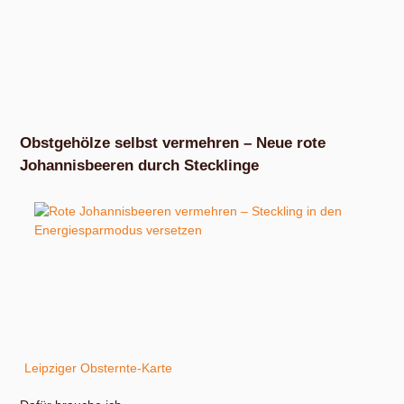
Obstgehölze selbst vermehren – Neue rote
Johannisbeeren durch Stecklinge
Rote Johannisbeeren sind der Klassiker unter den
Beerenöbsten. Gleichzeitig sind sie zum Einstieg in die
Stecklingsvermehrung sehr gut geeignet. Denn die
Erfolgsaussichten für eine gelingende Vermehrung sind
ziemlich hoch. Gern verrate ich dir, wie ich neue rote
Johannisbeeren zum Verschenken im Rahmen meiner
Leipziger Obsternte-Karte
mache.