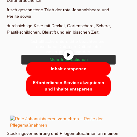
Dafür brauche ich
frisch geschnittene Trieb der rote Johannisbeere und
Perlite sowie
durchsichtige Kiste mit Deckel, Gartenschere, Schere,
Sie sehen gerade einen Platzhalterinhalt
von
YouTube
. Um auf den eigentlichen
Plastikschildchen, Bleistift und ein bisschen Zeit.
Inhalt zuzugreifen, klicken Sie auf die
Schaltfläche unten. Bitte beachten Sie,
dass dabei Daten an Drittanbieter
weitergegeben werden.
Mehr Informationen
Inhalt entsperren
Erforderlichen Service akzeptieren
und Inhalte entsperren
Stecklingsvermehrung und Pflegemaßnahmen an meinen