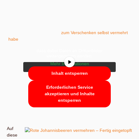
können wir von jahrelanger Züchtungsarbeit profitieren.
Einen authentischen Eindruck vom Züchten gewährt Markus
Kobelt. Von den erwähnten Goldjohannisbeersorten leben
heute 2 in meinem Obstgarten, die ich inzwischen mit
Sie sehen gerade einen Platzhalterinhalt
Zustimmung des Züchters
zum Verschenken selbst vermehrt
von
YouTube
. Um auf den eigentlichen
habe
.
Inhalt zuzugreifen, klicken Sie auf die
Schaltfläche unten. Bitte beachten Sie,
dass dabei Daten an Drittanbieter
weitergegeben werden.
Mehr Informationen
Inhalt entsperren
Erforderlichen Service
akzeptieren und Inhalte
entsperren
Auf
diese