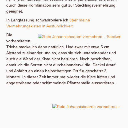
durch diese Kombination sehr gut zur Stecklingsvermehrung
geeignet.
In Langfassung schwadroniere ich
über meine
Vermehrungskisten in Ausführlichkeit
.
Die
vorbereiteten
Triebe stecke ich dann natürlich. Und zwar mit etwa 5 cm
Abstand zueinander und so, dass sie sich untereinander und
auch die Wand der Kiste nicht berühren. Noch beschriften,
damit ich die Sorten nicht durcheinanderwürfle. Deckel drauf
und Abfahrt an einen halbschattigen Ort für geschätzt 2
Monate. In dieser Zeit immer mal wieder die Kiste lüften und
abgestorbene oder schimmelnde Pflanzenteile aussortieren.
Vegetative Vermehrung = Klonen
Ich betreibe den
ganzen
Kladderadatsch, um eine bestimmte Sorte einer Obstart zu
erhalten. Dafür ist die Stecklingsvermehrung das Mittel