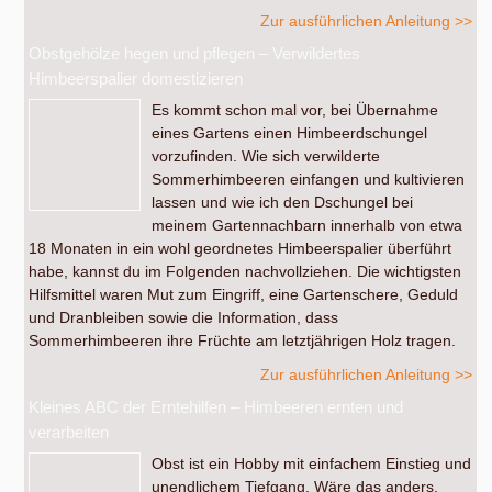
Zur ausführlichen Anleitung >>
Obstgehölze hegen und pflegen – Verwildertes
Himbeerspalier domestizieren
Es kommt schon mal vor, bei Übernahme
eines Gartens einen Himbeerdschungel
vorzufinden. Wie sich verwilderte
Sommerhimbeeren einfangen und kultivieren
lassen und wie ich den Dschungel bei
meinem Gartennachbarn innerhalb von etwa
18 Monaten in ein wohl geordnetes Himbeerspalier überführt
habe, kannst du im Folgenden nachvollziehen. Die wichtigsten
Hilfsmittel waren Mut zum Eingriff, eine Gartenschere, Geduld
und Dranbleiben sowie die Information, dass
Sommerhimbeeren ihre Früchte am letztjährigen Holz tragen.
Zur ausführlichen Anleitung >>
Kleines ABC der Erntehilfen – Himbeeren ernten und
verarbeiten
Obst ist ein Hobby mit einfachem Einstieg und
unendlichem Tiefgang. Wäre das anders,