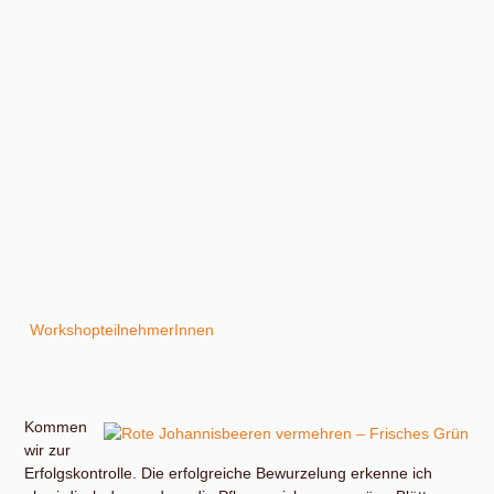
die vegetative Vermehrung wieder ins Spiel. Wenn ich bereits
über eine Sorte verfüge, die ich bewahren und vervielfältigen
möchte, brauche ich also ein Verfahren, bei dem der Genpool
von Eltern und Kindern gleich bleibt. Also Klonen. Nichts
anderes machen wir hier. Für den Privatgebrauch geht es
erfahrungsgemäß häufig darum, ein einzelnes, alterndes
Lebewesen zu retten. Für Bäume bietet sich in den meisten
Fällen das Veredeln, für Sträucher die Stecklingsvermehrung
an.
Meine Erfahrungswerte sind so, dass ich mit einer
Erfolgsquote von 50 % Überlebenden bei meinen Stecklingen
zufrieden bin. Glücklicherweise bin ich aber auch keine
Gärtnerei oder Baumschule. Meinen
WorkshopteilnehmerInnen
empfehle ich also normalerweise:
Probiert’s einfach mit ausreichend vielen Stecklingen, dann
werden schon genug neue Lebewesen dabei herauskommen.
Kommen
wir zur
Erfolgskontrolle. Die erfolgreiche Bewurzelung erkenne ich