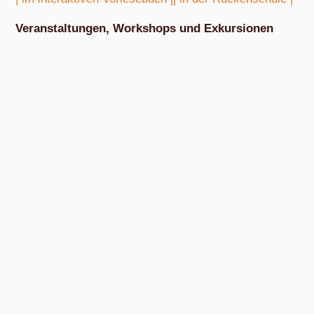
Veranstaltungen, Workshops und Exkursionen
Nach Absprache von März bis Oktober
Exkursion Obstbestimmung
Nach Absprache von April bis Oktober
Nudel- und Pestowerkstatt
Nach Absprache von April bis Oktober
Eiswerkstatt
Nach Absprache von Ende Mai bis Anfang Dezember
Exkursion Obsternte
Am Samstag, 15. August 2026, ab 10:00 Uhr und am Samstag, 10.
Oktober 2026, ab 14:00 Uhr, in den bunten Gärten, Pommernstraße 10,
Anger-Crottendorf.
Workshop Fermentation
Ab August 2026
Eigenen Apfelsaft pressen
Am Samstag, dem 19. September 2026, ab 14 Uhr.
Werkstatt Obstverarbeitung