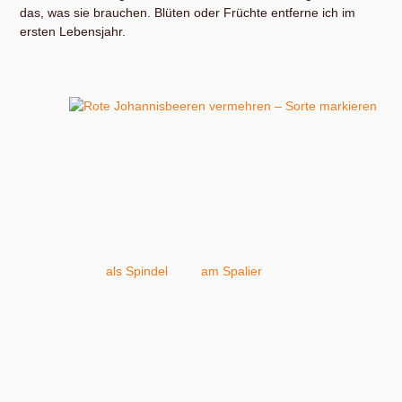
das, was sie brauchen. Blüten oder Früchte entferne ich im
ersten Lebensjahr.
Die Wahl der Sorte
Ich
betreibe den ganzen Kladderadatsch, um eine bestimmte
Sorte einer Obstart zu erhalten. In diesem Fall heißt sie
Lisette und ist das Werk eines Züchters meines Vertrauens.
Ausgewählt habe ich diese rote Johannisbeere mit Absicht.
Da meine Pflanzen zum Teil in den öffentlichen Raum
kommen, suchte ich wuchsfreudige Sträucher aus, damit sie
in freier Wildbahn nicht untergehen. Außerdem erlauben sie
die Erziehung
als Spindel
oder
am Spalier
.
Wenn du mal in die Verlegenheit kommst, Obstgehölze neu
zu kaufen, dann investiere bei der Sortenwahl etwas Zeit,
Lust und Gehirnschmalz, um Kulturpflanzen zu finden, die zu
deinen Bedingungen und Vorhaben passen. Schließlich willst
du über Jahre an ihnen Freude haben. Meiner Erfahrung
nach lohnt sich eine solche Investition. Denn als Gärtner