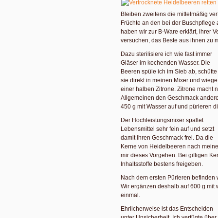
Bleiben zweitens die mittelmäßig ver
Früchte an den bei der Buschpflege 
haben wir zur B-Ware erklärt, ihrer
versuchen, das Beste aus ihnen zu 
Dazu sterilisiere ich wie fast immer
Gläser im kochenden Wasser. Die
Beeren spüle ich im Sieb ab, schütte
sie direkt in meinen Mixer und wiege
einer halben Zitrone. Zitrone macht n
Allgemeinen den Geschmack anderer 
450 g mit Wasser auf und pürieren d
Der Hochleistungsmixer spaltet
Lebensmittel sehr fein auf und setzt
damit ihren Geschmack frei. Da die
Kerne von Heidelbeeren nach meinem 
mir dieses Vorgehen. Bei giftigen K
Inhaltsstoffe bestens freigeben.
Nach dem ersten Pürieren befinden wi
Wir ergänzen deshalb auf 600 g mit
einmal.
Ehrlicherweise ist das Entscheiden
unter Unsicherheit. Ich verfügte über