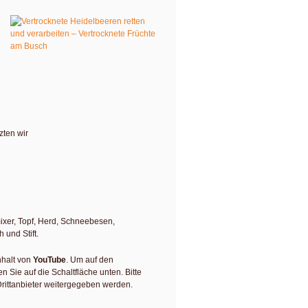
u
Herausforderung stellten mich meine
e waren in der Trockenheit am Strauch
mpelt. Wir nahmen das zum Anlass für
zten wir
ixer, Topf, Herd, Schneebesen,
 und Stift.
nhalt von
YouTube
. Um auf den
en Sie auf die Schaltfläche unten. Bitte
rittanbieter weitergegeben werden.