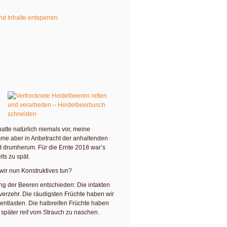
nd Inhalte entsperren
atte natürlich niemals vor, meine
me aber in Anbetracht der anhaltenden
ht drumherum. Für die Ernte 2018 war’s
ts zu spät.
 wir nun Konstruktives tun?
ung der Beeren entschieden: Die intakten
verzehr. Die räudigsten Früchte haben wir
 entlasten. Die halbreifen Früchte haben
 später reif vom Strauch zu naschen.