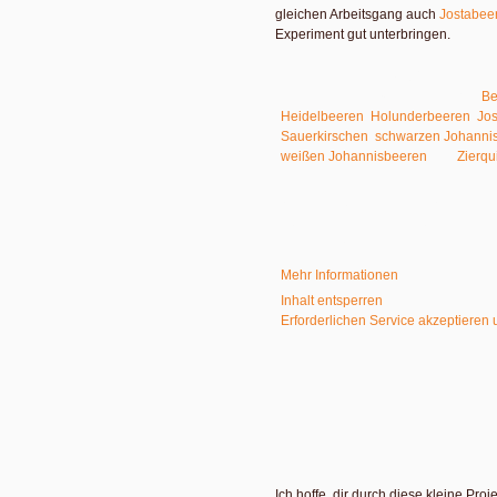
gleichen Arbeitsgang auch
Jostabeer
Experiment gut unterbringen.
In meinem kleinen ABC der Erntehil
zum Ernten und Verarbeiten von:
Be
Heidelbeeren
,
Holunderbeeren
,
Jo
Sauerkirschen
,
schwarzen Johanni
weißen Johannisbeeren
und
Zierqu
Sie sehen gerade einen Platzhalter
eigentlichen Inhalt zuzugreifen, klic
beachten Sie, dass dabei Daten an 
Mehr Informationen
Inhalt entsperren
Erforderlichen Service akzeptieren 
Ich hoffe, dir durch diese kleine Pr