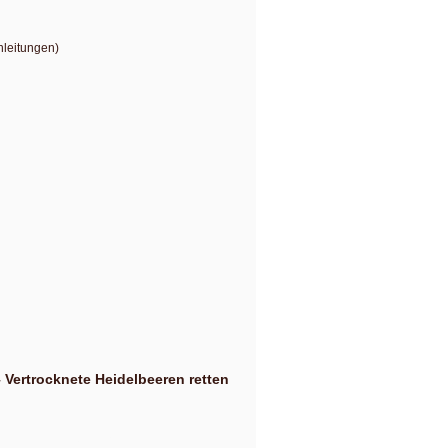
nleitungen)
– Vertrocknete Heidelbeeren retten
rischen Rettungsaktion