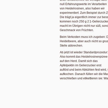
null Erfahrungswerte im Verarbeiten
von Heidelrosinen, also haben wir
experimentiert. Zum Beispiel durch 
Die trägt ja eigentlich immer zur bes
kommen noch 250 g 2:1-Gelierzucker h
macht im Übrigen nicht nur süß, son
Geschmack von Früchten.
Beim Verkosten muss ich zugeben: D
Heidelbeere, aber auch nicht so grus
Stelle abbrechen.
Ab jetzt ist wieder Standardprozedur:
Also kommt das Heidelrosinenpüree
auf den Herd. Damit sich das
Apfelpektin im Gelierzucker erst
auflöst und beim Abkühlen fest wird,
aufkochen. Danach füllen wir die Ma
verschließen und etikettieren sie: W
Welche Deckel mit welchen Dichtu
Die Dichtungen in den Deckel von
Twist-off-Gläsern müssen weich
sein, damit das Verschließen gut