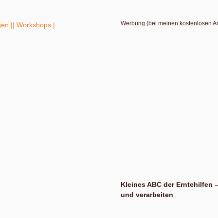
Werbung (bei meinen kostenlosen A
gen |
| Workshops |
Kleines ABC der Erntehilfen 
und verarbeiten
Willkommen zu einer kleinen kulina