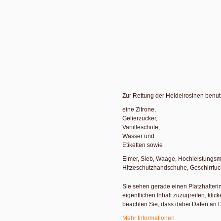
Das Herstellen von Gelees und
Konfitüren gehört seit den Anfängen
meiner Leipziger Obsternte-Karte z
den Standardprozeduren von Mai
bis November. Vor eine anregende 
Heidelbeeren im Sommer 2018. Viel
zu Heidelrosinen zusammengeschru
eine kulinarische Rettungsaktion.
Zur Rettung der Heidelrosinen benut
eine Zitrone,
Gelierzucker,
Vanilleschote,
Wasser und
Etiketten sowie
Eimer, Sieb, Waage, Hochleistungsm
Hitzeschutzhandschuhe, Geschirrtuch
Sie sehen gerade einen Platzhalteri
eigentlichen Inhalt zuzugreifen, klick
beachten Sie, dass dabei Daten an D
Mehr Informationen