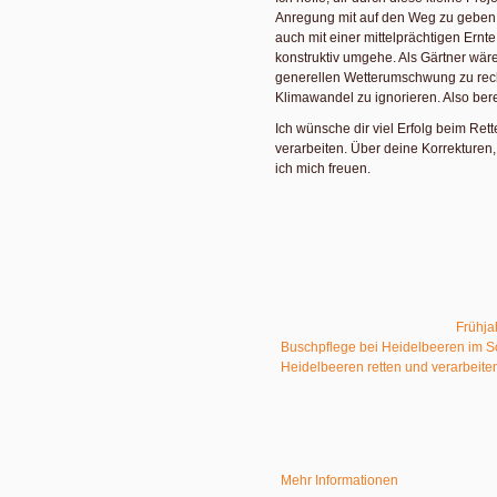
Anregung mit auf den Weg zu geben. 
auch mit einer mittelprächtigen Ernt
konstruktiv umgehe. Als Gärtner wäre
generellen Wetterumschwung zu r
Klimawandel zu ignorieren. Also berei
Ich wünsche dir viel Erfolg beim Ret
verarbeiten. Über deine Korrekture
ich mich freuen.
Mehr über meine Heidelbeeren
Meine beiden Heidelbeeren Duke un
Ertragssorten – wohnen zusammen m
einem eingefassten Moorbeet in me
Lebewesen so ergeht, was ich mit ih
du gern hier nachvollziehen:
Frühja
Buschpflege bei Heidelbeeren im 
Heidelbeeren retten und verarbeite
Sie sehen gerade einen Platzhalter
eigentlichen Inhalt zuzugreifen, klic
beachten Sie, dass dabei Daten an 
Mehr Informationen