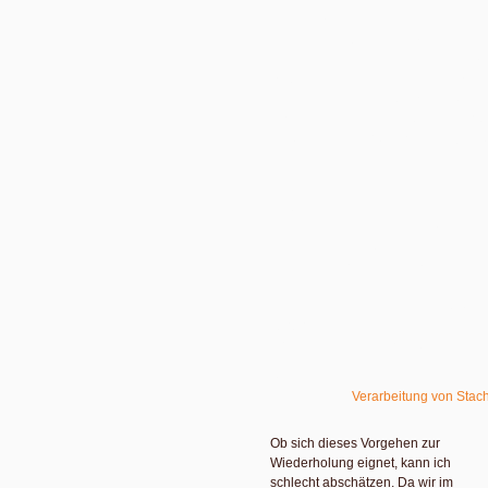
funktioniert. In vielen Deckeln
werden oder wurden dafür Weichm
haben die Eigenschaft, Schrittchen f
und ins Lebensmittel einzutreten. S
öliger das Lebensmittel ist, desto in
Umdrehen frisch eingekochter Aufst
Kontakt mit der Dichtung. Diese Migr
Gegensatz zur Migration und Bewe
vermeiden.
Nach meinem Kenntnisstand werden
abgestellt, um durch die Resthitze 
Das macht auch durchaus Sinn. Wenn
andererseits die Ansprüche an die 
alternative Materialien, vor allem 
sind hitzestabil bis zu einer Tempe
der blauen Farbe der Dichtung. Aus
2020 – zumindest keine Weichmacher
Material der Wahl, solange bis wir
Ausführlich zu meinen für Fruchtau
mich bei der
Verarbeitung von Stac
Ob sich dieses Vorgehen zur
Wiederholung eignet, kann ich
schlecht abschätzen. Da wir im