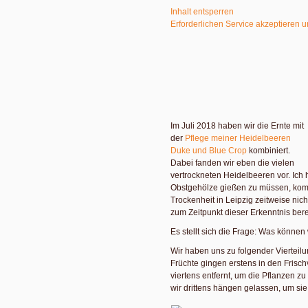
Inhalt entsperren
Erforderlichen Service akzeptieren u
Im Juli 2018 haben wir die Ernte mit
der
Pflege meiner Heidelbeeren
Duke und Blue Crop
kombiniert.
Dabei fanden wir eben die vielen
vertrockneten Heidelbeeren vor. Ich h
Obstgehölze gießen zu müssen, kom
Trockenheit in Leipzig zeitweise nic
zum Zeitpunkt dieser Erkenntnis berei
Es stellt sich die Frage: Was können
Wir haben uns zu folgender Vierteil
Früchte gingen erstens in den Frisch
viertens entfernt, um die Pflanzen zu
wir drittens hängen gelassen, um sie