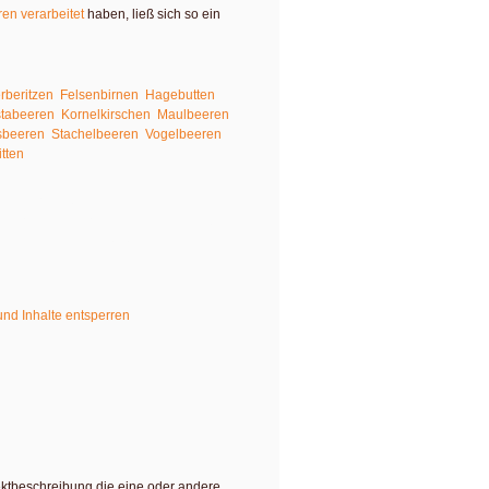
en verarbeitet
haben, ließ sich so ein
fen findest du unter anderem Hinweise
rberitzen
,
Felsenbirnen
,
Hagebutten
,
stabeeren
,
Kornelkirschen
,
Maulbeeren
,
sbeeren
,
Stachelbeeren
,
Vogelbeeren
,
itten
.
inhalt von
YouTube
. Um auf den
ken Sie auf die Schaltfläche unten. Bitte
Drittanbieter weitergegeben werden.
und Inhalte entsperren
ojektbeschreibung die eine oder andere