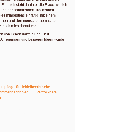
Für mich steht dahinter die Frage, wie ich
e und der anhaltenden Trockenheit
 es mindestens einfältig, mit einem
echnen und den menschengemachten
te ich mich darauf vor.
ten von Lebensmitteln und Obst
n, Anregungen und besseren Ideen würde
d Blue Crop – eigentlich zuverlässige
it Cranberries und Preiselbeeren in
inem Obstgarten. Wie es diesen
nen lerne und wie ich sie pflege, kannst
hrspflege für Heidelbeerbüsche
,
Sommer nachholen
und
Vertrocknete
n
.
inhalt von
YouTube
. Um auf den
ken Sie auf die Schaltfläche unten. Bitte
Drittanbieter weitergegeben werden.