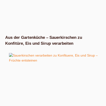
Aus der Gartenküche – Sauerkirschen zu
Konfitüre, Eis und Sirup verarbeiten
Sauerkirschen sind ein absolutes Premiumobst zum Ernten
und Verarbeiten. An einem geeigneten Baum lassen sich in
vergleichsweise kurzer Zeit viele Früchte ernten und mit
einem geeigneten Entsteiner komme ich in vergleichsweise
kurzer Zeit ans Fruchtfleisch und den Saft, ohne viel von der
Frucht wegwerfen zu müssen. Und wenn ich die entsteinten
Früchte vor mir habe, bieten sich reichlich interessante
Möglichkeiten zum Verarbeiten an. Diesmal zu zuckerfreier,