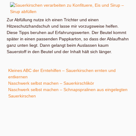
Zur Abfüllung nutze ich einen Trichter und einen
Hitzeschutzhandschuh und lasse mir vorzugsweise helfen.
Diese Tipps beruhen auf Erfahrungswerten. Der Beutel kommt
später in einen passenden Pappkarton, so dass der Ablaufhahn
ganz unten liegt. Dann gelangt beim Auslassen kaum
Sauerstoff in den Beutel und der Inhalt hält sich länger.
Zu Sauerkirschen empfehle ich dir außerdem:
Kleines ABC der Erntehilfen – Sauerkirschen ernten und
entkernen
Naschwerk selbst machen – Sauerkirschlikör
und
Naschwerk selbst machen – Schnapspralinen aus eingelegten
Sauerkirschen
Sie sehen gerade einen Platzhalterinhalt von
YouTube
. Um
auf den eigentlichen Inhalt zuzugreifen, klicken Sie auf die
Schaltfläche unten. Bitte beachten Sie, dass dabei Daten an
Drittanbieter weitergegeben werden.