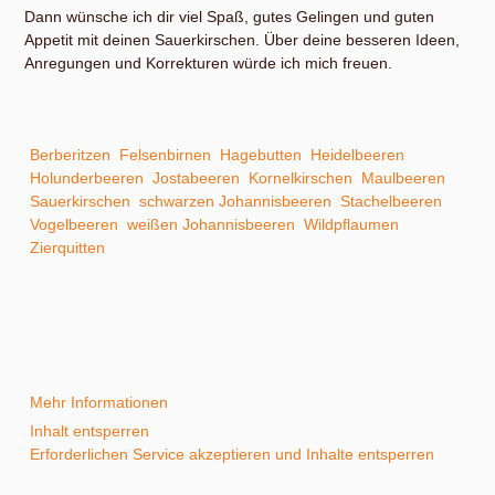
Dann wünsche ich dir viel Spaß, gutes Gelingen und guten
Appetit mit deinen Sauerkirschen. Über deine besseren Ideen,
Anregungen und Korrekturen würde ich mich freuen.
In meinem kleinen ABC der Erntehilfen findest du unter
anderem Hinweise zum Ernten und Verarbeiten von:
Berberitzen
,
Felsenbirnen
,
Hagebutten
,
Heidelbeeren
,
Holunderbeeren
,
Jostabeeren
,
Kornelkirschen
,
Maulbeeren
,
Sauerkirschen
,
schwarzen Johannisbeeren
,
Stachelbeeren
,
Vogelbeeren
,
weißen Johannisbeeren
,
Wildpflaumen
und
Zierquitten
.
Sie sehen gerade einen Platzhalterinhalt von
YouTube
. Um
auf den eigentlichen Inhalt zuzugreifen, klicken Sie auf die
Schaltfläche unten. Bitte beachten Sie, dass dabei Daten an
Drittanbieter weitergegeben werden.
Mehr Informationen
Inhalt entsperren
Erforderlichen Service akzeptieren und Inhalte entsperren