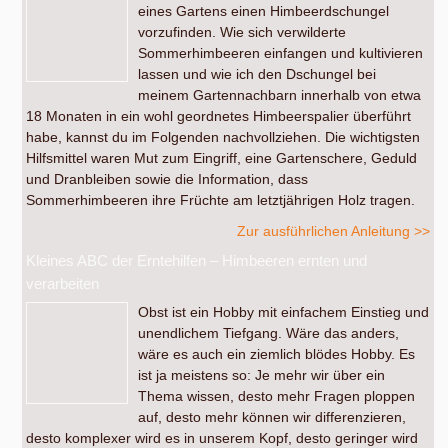
eines Gartens einen Himbeerdschungel
vorzufinden. Wie sich verwilderte
Sommerhimbeeren einfangen und kultivieren
lassen und wie ich den Dschungel bei
meinem Gartennachbarn innerhalb von etwa
18 Monaten in ein wohl geordnetes Himbeerspalier überführt
habe, kannst du im Folgenden nachvollziehen. Die wichtigsten
Hilfsmittel waren Mut zum Eingriff, eine Gartenschere, Geduld
und Dranbleiben sowie die Information, dass
Sommerhimbeeren ihre Früchte am letztjährigen Holz tragen.
Zur ausführlichen Anleitung >>
Kleines ABC der Erntehilfen – Himbeeren ernten und
verarbeiten
Obst ist ein Hobby mit einfachem Einstieg und
unendlichem Tiefgang. Wäre das anders,
wäre es auch ein ziemlich blödes Hobby. Es
ist ja meistens so: Je mehr wir über ein
Thema wissen, desto mehr Fragen ploppen
auf, desto mehr können wir differenzieren,
desto komplexer wird es in unserem Kopf, desto geringer wird