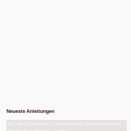
Nach Absprache von April bis Oktober
Nudel- und Pestowerkstatt
Nach Absprache von April bis Oktober
Eiswerkstatt
Nach Absprache von Ende Mai bis Anfang Dezember
Exkursion Obsternte
Am Samstag, 15. August 2026, ab 10:00 Uhr und am Samstag, 10.
Oktober 2026, ab 14:00 Uhr, in den bunten Gärten, Pommernstraße 10,
Anger-Crottendorf.
Workshop Fermentation
Ab August 2026
Eigenen Apfelsaft pressen
Am Samstag, dem 19. September 2026, ab 14 Uhr.
Werkstatt Obstverarbeitung
Neueste Anleitungen
Aus der Gartenküche – Orangefarbenes Johannisbeergelee
mit ganzen schwarzen Früchten