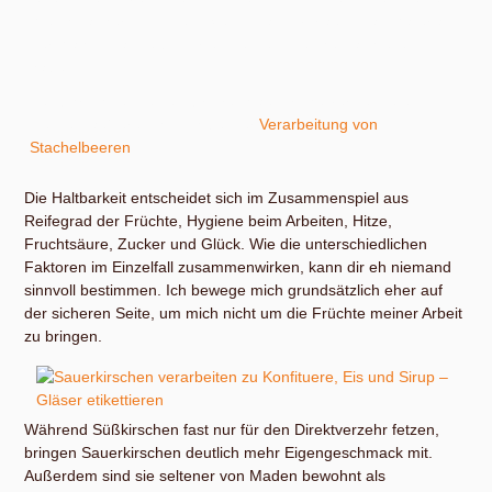
Weichmacher ins Essen. Sie sind also vorläufig das Material
der Wahl, solange bis wir entdecken, welche Nachteile TPE
haben.
Ausführlich zu meinen für Fruchtaufstriche verwendeten
Deckeln äußere ich mich bei der
Verarbeitung von
Stachelbeeren
.
Die Haltbarkeit entscheidet sich im Zusammenspiel aus
Reifegrad der Früchte, Hygiene beim Arbeiten, Hitze,
Fruchtsäure, Zucker und Glück. Wie die unterschiedlichen
Faktoren im Einzelfall zusammenwirken, kann dir eh niemand
sinnvoll bestimmen. Ich bewege mich grundsätzlich eher auf
der sicheren Seite, um mich nicht um die Früchte meiner Arbeit
zu bringen.
Während Süßkirschen fast nur für den Direktverzehr fetzen,
bringen Sauerkirschen deutlich mehr Eigengeschmack mit.
Außerdem sind sie seltener von Maden bewohnt als