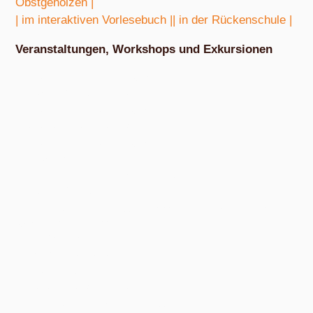
Obstgehölzen |
| im interaktiven Vorlesebuch |
| in der Rückenschule |
Veranstaltungen, Workshops und Exkursionen
Nach Absprache von März bis Oktober
Exkursion Obstbestimmung
Nach Absprache von April bis Oktober
Nudel- und Pestowerkstatt
Nach Absprache von April bis Oktober
Eiswerkstatt
Nach Absprache von Ende Mai bis Anfang Dezember
Exkursion Obsternte
Am Samstag, 15. August 2026, ab 10:00 Uhr und am Samstag, 10.
Oktober 2026, ab 14:00 Uhr, in den bunten Gärten, Pommernstraße 10,
Anger-Crottendorf.
Workshop Fermentation
Ab August 2026
Eigenen Apfelsaft pressen
Am Samstag, dem 19. September 2026, ab 14 Uhr.