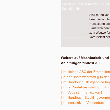
Naschwerk selbst machen – Schna
Sauerkirschen
Als Freund von
beschließe ich
Herstellung ei
Sauerkirschen 
zum Wegwerfen.
Voraussicht bere
Weitere auf Machbarkeit und 
Anleitungen findest du
| im kleinen ABC der Erntehilfen
| in der Bastelwerkstatt |
| in de
| im Handbuch Obstgehölze heg
| in der Nudelwerkstatt |
| im Ko
| im Vogelstimmenlexikon |
| im Handbuch Stecklingsverme
| im interaktiven Vorlesebuch |
|