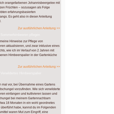
ich orangefarbenen Johannisbeergelee mit
en Früchten – sozusagen als Folge
bten erfahrungsbasierten
ngs. Es geht also in dieser Anleitung
.
Zur ausführlichen Anleitung >>
– Sommerhimbeeren pflegen
 meine Hinweise zur Pflege von
n aktualisieren, und zwar inklusive eines
hts, wie ich im Verlauf von 2 Jahren mit
nen Himbeerspalier in der Gartenküche
Zur ausführlichen Anleitung >>
Verwildertes Himbeerspalier
 mal vor, bei Übernahme eines Gartens
schungel vorzufinden. Wie sich verwilderte
n einfangen und kultivieren lassen und
schungel bei meinem Gartennachbarn
etwa 18 Monaten in ein wohl geordnetes
 überführt habe, kannst du im Folgenden
smittel waren Mut zum Eingriff, eine