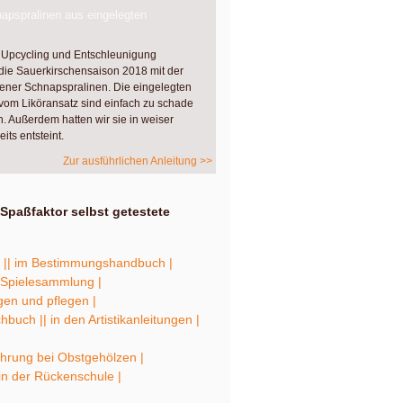
pspralinen aus eingelegten
 Upcycling und Entschleunigung
 die Sauerkirschensaison 2018 mit der
gener Schnapspralinen. Die eingelegten
vom Liköransatz sind einfach zu schade
 Außerdem hatten wir sie in weiser
its entsteint.
Zur ausführlichen Anleitung >>
Spaßfaktor selbst getestete
 |
| im Bestimmungshandbuch |
r Spielesammlung |
en und pflegen |
chbuch |
| in den Artistikanleitungen |
hrung bei Obstgehölzen |
 in der Rückenschule |