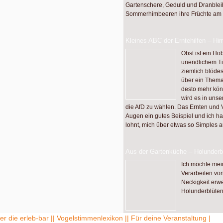
Gartenschere, Geduld und Dranbleib
Sommerhimbeeren ihre Früchte am le
Kleines ABC der Erntehilfen – Hi
Obst ist ein Ho
unendlichem Ti
ziemlich blödes
über ein Thema
desto mehr kön
wird es in unse
die AfD zu wählen. Das Ernten und 
Augen ein gutes Beispiel und ich h
lohnt, mich über etwas so Simples 
Aus der Gartenküche – Holunderb
Ich möchte me
Verarbeiten von
Neckigkeit erw
Holunderblüten
er die erleb-bar |
| Vogelstimmenlexikon |
| Für deine Veranstaltung |