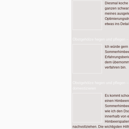
Diesmal koche 
ganzen schwarz
meines ausgele
Optimierungsdra
etwas ins Detail
Obstgehölze hegen und pflegen 
Ich würde gern
Sommerhimbeere
Erfahrungsberic
dem übernomme
verfahren bin.
Obstgehölze hegen und pflegen – 
domestizieren
Es kommt schon
einen Himbeerd
Sommerhimbeere
wie ich den D
innerhalb von 
Himbeerspalier
nachvollziehen. Die wichtigsten Hilf