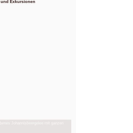
 und Exkursionen
g Dezember
Uhr und am Samstag, 10. Oktober 2026, ab 14:00
 10, Anger-Crottendorf.
b 14 Uhr.
benes Johannisbeergelee mit ganzen