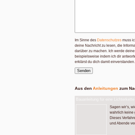
Im Sinne des
Datenschutzes
muss ic
deine Nachricht zu lesen, die Infor
darüber zu machen. Ich werde deine 
beispielsweise indem ich dir antwor
erklärst du dich damit einverstanden.
Aus den
Anleitungen
zum Nac
Bauanleitung für eine Lichterkette
Sagen wir’s, wie
wahrlich keine
Dieses Verfahre
und Abende ver