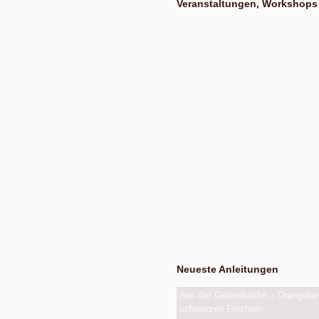
Veranstaltungen, Workshops
Nach Absprache von März bis Oktober
Exkursion Obstbestimmung
Nach Absprache von April bis Oktober
Nudel- und Pestowerkstatt
Nach Absprache von April bis Oktober
Eiswerkstatt
Nach Absprache von Ende Mai bis Anfan
Exkursion Obsternte
Am Samstag, 15. August 2026, ab 10:00 
Uhr, in den bunten Gärten, Pommernstraße
Workshop Fermentation
Ab August 2026
Eigenen Apfelsaft pressen
Am Samstag, dem 19. September 2026, a
Werkstatt Obstverarbeitung
Neueste Anleitungen
Aus der Gartenküche – Orangefar
schwarzen Früchten