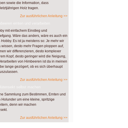
en sowie die Information, dass
tztjährigen Holz tragen.
Zur ausführlichen Anleitung >>
mbeeren ernten und verarbeiten
bby mit einfachem Einstieg und
efgang. Wäre das anders, wäre es auch ein
 Hobby. Es ist ja meistens so: Je mehr wir
 wissen, desto mehr Fragen ploppen auf,
nen wir differenzieren, desto komplexer
rem Kopf, desto geringer wird die Neigung,
Verarbeiten von Himbeeren ist da in meinen
abe lange gezögert, ob es sich überhaupt
auszulassen.
Zur ausführlichen Anleitung >>
lütensekt selbst machen
ine Sammlung zum Bestimmen, Ernten und
 Holunder um eine kleine, spritzige
eitern, denn wir machen
sekt.
Zur ausführlichen Anleitung >>