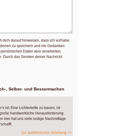
h dich darauf hinweisen, dass ich vorhabe,
mationen zu speichern und mir Gedanken
persönlichen Daten also verarbeiten,
te. Durch das Senden deiner Nachricht
h-, Selber- und Bessermachen
’s ist: Eine Lichterkette zu bauen, ist
 große handwerkliche Herausforderung.
n hier hat uns viele lustige Nachmittage
schafft.
Zur ausführlichen Anleitung >>