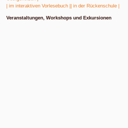
| im interaktiven Vorlesebuch |
| in der Rückenschule |
Veranstaltungen, Workshops und Exkursionen
Nach Absprache von März bis Oktober
Exkursion Obstbestimmung
Nach Absprache von April bis Oktober
Nudel- und Pestowerkstatt
Nach Absprache von April bis Oktober
Eiswerkstatt
Nach Absprache von Ende Mai bis Anfang Dezember
Exkursion Obsternte
Am Samstag, 15. August 2026, ab 10:00 Uhr und am Samstag, 10.
Oktober 2026, ab 14:00 Uhr, in den bunten Gärten, Pommernstraße 10,
Anger-Crottendorf.
Workshop Fermentation
Ab August 2026
Eigenen Apfelsaft pressen
Am Samstag, dem 19. September 2026, ab 14 Uhr.