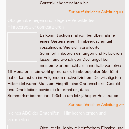
Gartenküche verfahren bin.
Zur ausführlichen Anleitung >>
Obstgehölze hegen und pflegen – Verwildertes
Himbeerspalier domestizieren
Es kommt schon mal vor, bei Übernahme
eines Gartens einen Himbeerdschungel
vorzufinden. Wie sich verwilderte
Sommerhimbeeren einfangen und kultivieren
lassen und wie ich den Dschungel bei
meinem Gartennachbarn innerhalb von etwa
18 Monaten in ein wohl geordnetes Himbeerspalier überführt
habe, kannst du im Folgenden nachvollziehen. Die wichtigsten
Hilfsmittel waren Mut zum Eingriff, eine Gartenschere, Geduld
und Dranbleiben sowie die Information, dass
Sommerhimbeeren ihre Früchte am letztjährigen Holz tragen.
Zur ausführlichen Anleitung >>
Kleines ABC der Erntehilfen – Himbeeren ernten und
verarbeiten
Obst ist ein Hobby mit einfachem Einstieg und