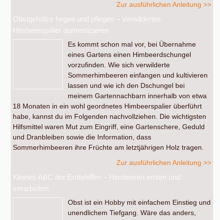
Zur ausführlichen Anleitung >>
Obstgehölze hegen und pflegen – Verwildertes
Himbeerspalier domestizieren
Es kommt schon mal vor, bei Übernahme
eines Gartens einen Himbeerdschungel
vorzufinden. Wie sich verwilderte
Sommerhimbeeren einfangen und kultivieren
lassen und wie ich den Dschungel bei
meinem Gartennachbarn innerhalb von etwa
18 Monaten in ein wohl geordnetes Himbeerspalier überführt
habe, kannst du im Folgenden nachvollziehen. Die wichtigsten
Hilfsmittel waren Mut zum Eingriff, eine Gartenschere, Geduld
und Dranbleiben sowie die Information, dass
Sommerhimbeeren ihre Früchte am letztjährigen Holz tragen.
Zur ausführlichen Anleitung >>
Kleines ABC der Erntehilfen – Himbeeren ernten und
verarbeiten
Obst ist ein Hobby mit einfachem Einstieg und
unendlichem Tiefgang. Wäre das anders,