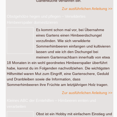
Gartenküche verfahren bin.
Zur ausführlichen Anleitung >>
Obstgehölze hegen und pflegen – Verwildertes
Himbeerspalier domestizieren
Es kommt schon mal vor, bei Übernahme
eines Gartens einen Himbeerdschungel
vorzufinden. Wie sich verwilderte
Sommerhimbeeren einfangen und kultivieren
lassen und wie ich den Dschungel bei
meinem Gartennachbarn innerhalb von etwa
18 Monaten in ein wohl geordnetes Himbeerspalier überführt
habe, kannst du im Folgenden nachvollziehen. Die wichtigsten
Hilfsmittel waren Mut zum Eingriff, eine Gartenschere, Geduld
und Dranbleiben sowie die Information, dass
Sommerhimbeeren ihre Früchte am letztjährigen Holz tragen.
Zur ausführlichen Anleitung >>
Kleines ABC der Erntehilfen – Himbeeren ernten und
verarbeiten
Obst ist ein Hobby mit einfachem Einstieg und