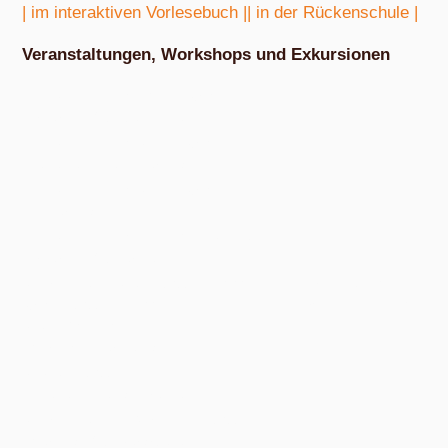
| im interaktiven Vorlesebuch |
| in der Rückenschule |
Veranstaltungen, Workshops und Exkursionen
Nach Absprache von März bis Oktober
Exkursion Obstbestimmung
Nach Absprache von April bis Oktober
Nudel- und Pestowerkstatt
Nach Absprache von April bis Oktober
Eiswerkstatt
Nach Absprache von Ende Mai bis Anfang Dezember
Exkursion Obsternte
Am Samstag, 15. August 2026, ab 10:00 Uhr und am Samstag, 10.
Oktober 2026, ab 14:00 Uhr, in den bunten Gärten, Pommernstraße 10,
Anger-Crottendorf.
Workshop Fermentation
Ab August 2026
Eigenen Apfelsaft pressen
Am Samstag, dem 19. September 2026, ab 14 Uhr.
Werkstatt Obstverarbeitung