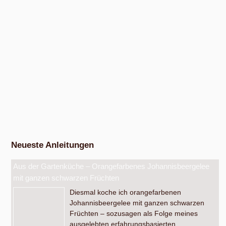
Nach Absprache von Ende Mai bis Anfang Dezember
Exkursion Obsternte
Am Samstag, 15. August 2026, ab 10:00 Uhr und am Samstag, 10.
Oktober 2026, ab 14:00 Uhr, in den bunten Gärten, Pommernstraße 10,
Anger-Crottendorf.
Workshop Fermentation
Ab August 2026
Eigenen Apfelsaft pressen
Am Samstag, dem 19. September 2026, ab 14 Uhr.
Werkstatt Obstverarbeitung
Neueste Anleitungen
Aus der Gartenküche – Orangefarbenes Johannisbeergelee
mit ganzen schwarzen Früchten
Diesmal koche ich orangefarbenen
Johannisbeergelee mit ganzen schwarzen
Früchten – sozusagen als Folge meines
ausgelebten erfahrungsbasierten