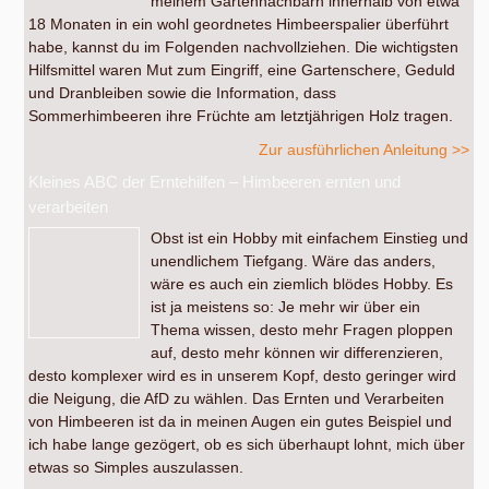
meinem Gartennachbarn innerhalb von etwa
18 Monaten in ein wohl geordnetes Himbeerspalier überführt
habe, kannst du im Folgenden nachvollziehen. Die wichtigsten
Hilfsmittel waren Mut zum Eingriff, eine Gartenschere, Geduld
und Dranbleiben sowie die Information, dass
Sommerhimbeeren ihre Früchte am letztjährigen Holz tragen.
Zur ausführlichen Anleitung >>
Kleines ABC der Erntehilfen – Himbeeren ernten und
verarbeiten
Obst ist ein Hobby mit einfachem Einstieg und
unendlichem Tiefgang. Wäre das anders,
wäre es auch ein ziemlich blödes Hobby. Es
ist ja meistens so: Je mehr wir über ein
Thema wissen, desto mehr Fragen ploppen
auf, desto mehr können wir differenzieren,
desto komplexer wird es in unserem Kopf, desto geringer wird
die Neigung, die AfD zu wählen. Das Ernten und Verarbeiten
von Himbeeren ist da in meinen Augen ein gutes Beispiel und
ich habe lange gezögert, ob es sich überhaupt lohnt, mich über
etwas so Simples auszulassen.