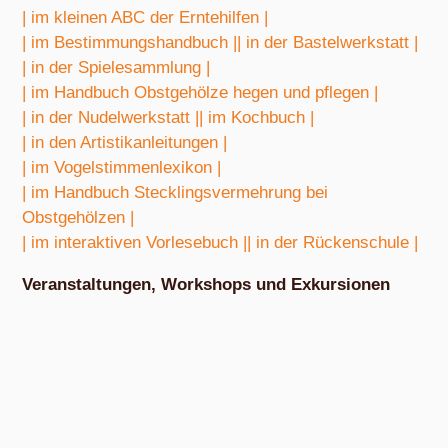
| im kleinen ABC der Erntehilfen |
| im Bestimmungshandbuch |
| in der Bastelwerkstatt |
| in der Spielesammlung |
| im Handbuch Obstgehölze hegen und pflegen |
| in der Nudelwerkstatt |
| im Kochbuch |
| in den Artistikanleitungen |
| im Vogelstimmenlexikon |
| im Handbuch Stecklingsvermehrung bei
Obstgehölzen |
| im interaktiven Vorlesebuch |
| in der Rückenschule |
Veranstaltungen, Workshops und Exkursionen
Nach Absprache von März bis Oktober
Exkursion Obstbestimmung
Nach Absprache von April bis Oktober
Nudel- und Pestowerkstatt
Nach Absprache von April bis Oktober
Eiswerkstatt