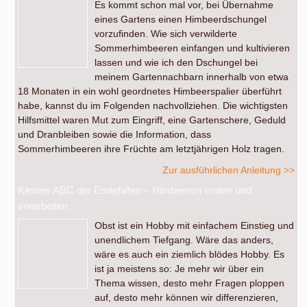
Es kommt schon mal vor, bei Übernahme
eines Gartens einen Himbeerdschungel
vorzufinden. Wie sich verwilderte
Sommerhimbeeren einfangen und kultivieren
lassen und wie ich den Dschungel bei
meinem Gartennachbarn innerhalb von etwa
18 Monaten in ein wohl geordnetes Himbeerspalier überführt
habe, kannst du im Folgenden nachvollziehen. Die wichtigsten
Hilfsmittel waren Mut zum Eingriff, eine Gartenschere, Geduld
und Dranbleiben sowie die Information, dass
Sommerhimbeeren ihre Früchte am letztjährigen Holz tragen.
Zur ausführlichen Anleitung >>
Kleines ABC der Erntehilfen – Himbeeren ernten und
verarbeiten
Obst ist ein Hobby mit einfachem Einstieg und
unendlichem Tiefgang. Wäre das anders,
wäre es auch ein ziemlich blödes Hobby. Es
ist ja meistens so: Je mehr wir über ein
Thema wissen, desto mehr Fragen ploppen
auf, desto mehr können wir differenzieren,