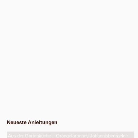
Exkursion Obstbestimmung
Nach Absprache von April bis Oktober
Nudel- und Pestowerkstatt
Nach Absprache von April bis Oktober
Eiswerkstatt
Nach Absprache von Ende Mai bis Anfang Dezember
Exkursion Obsternte
Am Samstag, 15. August 2026, ab 10:00 Uhr und am Samstag, 10.
Oktober 2026, ab 14:00 Uhr, in den bunten Gärten, Pommernstraße 10,
Anger-Crottendorf.
Workshop Fermentation
Ab August 2026
Eigenen Apfelsaft pressen
Am Samstag, dem 19. September 2026, ab 14 Uhr.
Werkstatt Obstverarbeitung
Neueste Anleitungen
Aus der Gartenküche – Orangefarbenes Johannisbeergelee