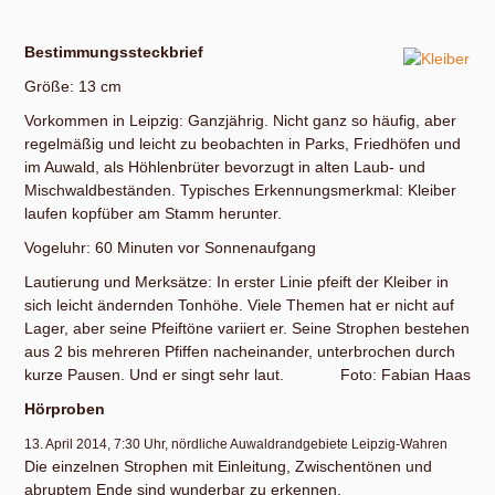
machen und digital nachbearbeiten.
Bestimmungssteckbrief
Größe: 13 cm
Vorkommen in Leipzig: Ganzjährig. Nicht ganz so häufig, aber
regelmäßig und leicht zu beobachten in Parks, Friedhöfen und
im Auwald, als Höhlenbrüter bevorzugt in alten Laub- und
Mischwaldbeständen. Typisches Erkennungsmerkmal: Kleiber
laufen kopfüber am Stamm herunter.
Vogeluhr: 60 Minuten vor Sonnenaufgang
Lautierung und Merksätze: In erster Linie pfeift der Kleiber in
sich leicht ändernden Tonhöhe. Viele Themen hat er nicht auf
Lager, aber seine Pfeiftöne variiert er. Seine Strophen bestehen
aus 2 bis mehreren Pfiffen nacheinander, unterbrochen durch
kurze Pausen. Und er singt sehr laut.
Foto: Fabian Haas
Hörproben
13. April 2014, 7:30 Uhr, nördliche Auwaldrandgebiete Leipzig-Wahren
Die einzelnen Strophen mit Einleitung, Zwischentönen und
abruptem Ende sind wunderbar zu erkennen.