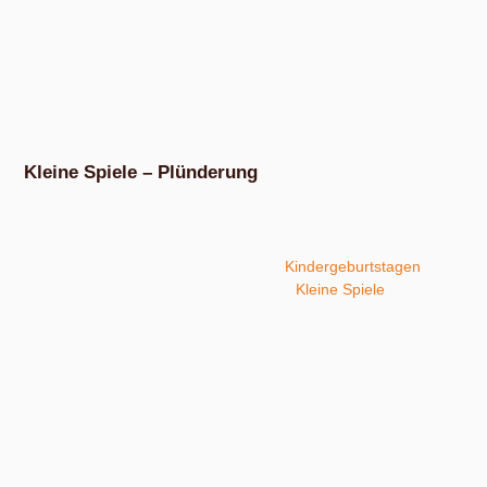
Kleine Spiele – Plünderung
Willkommen in unserer Sammlung kleiner Sport- und
Bewegungsspiele. Wir wollen dir einige Spiele samt Anleitung
und Hinweisen vorstellen, die wir auf
Kindergeburtstagen
spielen und in unserer Workshopreihe
Kleine Spiele
mit
unseren Teilnehmern ausprobiert und für gut befunden
haben.
Spiele sollen in allererster Linie mal Spaß machen. Vor allem
in pädagogischen Zusammenhängen kommen weitere Ziele
hinzu: Da soll etwas gelernt werden, Teambildung betrieben
oder das Selbstwertgefühl der Teilnehmer gestärkt werden.
Als Spielleiter ist es unserer Erfahrung nach hilfreich, sich von