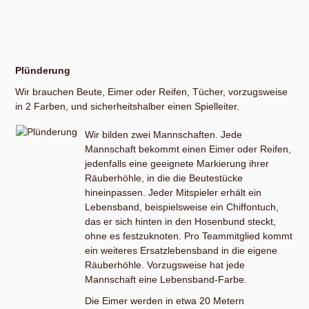
sind solche Einordnungen in der Praxis unserer Erfahrung
nach nicht: Da helfen vor allem Übung, Intuition und
genügend Information auf deiner persönlichen Festplatte.
Plünderung
Wir brauchen Beute, Eimer oder Reifen, Tücher, vorzugsweise
in 2 Farben, und sicherheitshalber einen Spielleiter.
Wir bilden zwei Mannschaften. Jede
Mannschaft bekommt einen Eimer oder Reifen,
jedenfalls eine geeignete Markierung ihrer
Räuberhöhle, in die die Beutestücke
hineinpassen. Jeder Mitspieler erhält ein
Lebensband, beispielsweise ein Chiffontuch,
das er sich hinten in den Hosenbund steckt,
ohne es festzuknoten. Pro Teammitglied kommt
ein weiteres Ersatzlebensband in die eigene
Räuberhöhle. Vorzugsweise hat jede
Mannschaft eine Lebensband-Farbe.
Die Eimer werden in etwa 20 Metern