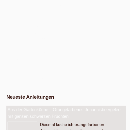
Nach Absprache von April bis Oktober
Eiswerkstatt
Nach Absprache von Ende Mai bis Anfang Dezember
Exkursion Obsternte
Am Samstag, 15. August 2026, ab 10:00 Uhr und am Samstag, 10.
Oktober 2026, ab 14:00 Uhr, in den bunten Gärten, Pommernstraße 10,
Anger-Crottendorf.
Workshop Fermentation
Ab August 2026
Eigenen Apfelsaft pressen
Am Samstag, dem 19. September 2026, ab 14 Uhr.
Werkstatt Obstverarbeitung
Neueste Anleitungen
Aus der Gartenküche – Orangefarbenes Johannisbeergelee
mit ganzen schwarzen Früchten
Diesmal koche ich orangefarbenen