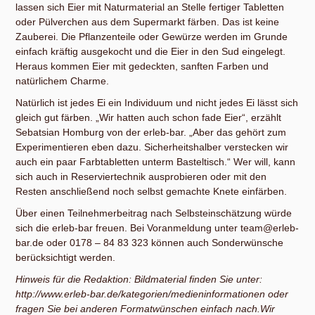
lassen sich Eier mit Naturmaterial an Stelle fertiger Tabletten
oder Pülverchen aus dem Supermarkt färben. Das ist keine
Zauberei. Die Pflanzenteile oder Gewürze werden im Grunde
einfach kräftig ausgekocht und die Eier in den Sud eingelegt.
Heraus kommen Eier mit gedeckten, sanften Farben und
natürlichem Charme.
Natürlich ist jedes Ei ein Individuum und nicht jedes Ei lässt sich
gleich gut färben. „Wir hatten auch schon fade Eier“, erzählt
Sebatsian Homburg von der erleb-bar. „Aber das gehört zum
Experimentieren eben dazu. Sicherheitshalber verstecken wir
auch ein paar Farbtabletten unterm Basteltisch.“ Wer will, kann
sich auch in Reserviertechnik ausprobieren oder mit den
Resten anschließend noch selbst gemachte Knete einfärben.
Über einen Teilnehmerbeitrag nach Selbsteinschätzung würde
sich die erleb-bar freuen. Bei Voranmeldung unter team@erleb-
bar.de oder 0178 – 84 83 323 können auch Sonderwünsche
berücksichtigt werden.
Hinweis für die Redaktion: Bildmaterial finden Sie unter:
http://www.erleb-bar.de/kategorien/medieninformationen oder
fragen Sie bei anderen Formatwünschen einfach nach.Wir