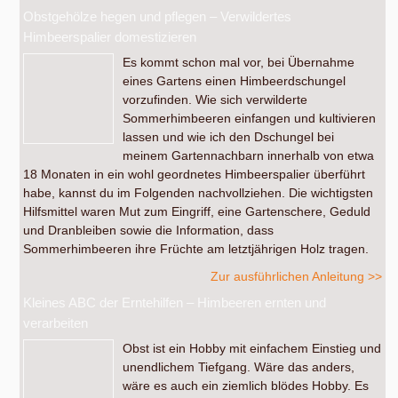
Obstgehölze hegen und pflegen – Verwildertes
Himbeerspalier domestizieren
Es kommt schon mal vor, bei Übernahme
eines Gartens einen Himbeerdschungel
vorzufinden. Wie sich verwilderte
Sommerhimbeeren einfangen und kultivieren
lassen und wie ich den Dschungel bei
meinem Gartennachbarn innerhalb von etwa
18 Monaten in ein wohl geordnetes Himbeerspalier überführt
habe, kannst du im Folgenden nachvollziehen. Die wichtigsten
Hilfsmittel waren Mut zum Eingriff, eine Gartenschere, Geduld
und Dranbleiben sowie die Information, dass
Sommerhimbeeren ihre Früchte am letztjährigen Holz tragen.
Zur ausführlichen Anleitung >>
Kleines ABC der Erntehilfen – Himbeeren ernten und
verarbeiten
Obst ist ein Hobby mit einfachem Einstieg und
unendlichem Tiefgang. Wäre das anders,
wäre es auch ein ziemlich blödes Hobby. Es