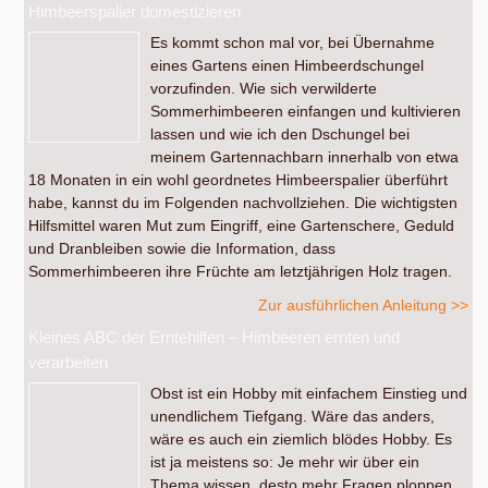
Himbeerspalier domestizieren
Es kommt schon mal vor, bei Übernahme
eines Gartens einen Himbeerdschungel
vorzufinden. Wie sich verwilderte
Sommerhimbeeren einfangen und kultivieren
lassen und wie ich den Dschungel bei
meinem Gartennachbarn innerhalb von etwa
18 Monaten in ein wohl geordnetes Himbeerspalier überführt
habe, kannst du im Folgenden nachvollziehen. Die wichtigsten
Hilfsmittel waren Mut zum Eingriff, eine Gartenschere, Geduld
und Dranbleiben sowie die Information, dass
Sommerhimbeeren ihre Früchte am letztjährigen Holz tragen.
Zur ausführlichen Anleitung >>
Kleines ABC der Erntehilfen – Himbeeren ernten und
verarbeiten
Obst ist ein Hobby mit einfachem Einstieg und
unendlichem Tiefgang. Wäre das anders,
wäre es auch ein ziemlich blödes Hobby. Es
ist ja meistens so: Je mehr wir über ein
Thema wissen, desto mehr Fragen ploppen