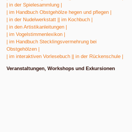
| in der Spielesammlung |
| im Handbuch Obstgehölze hegen und pflegen |
| in der Nudelwerkstatt |
| im Kochbuch |
| in den Artistikanleitungen |
| im Vogelstimmenlexikon |
| im Handbuch Stecklingsvermehrung bei
Obstgehölzen |
| im interaktiven Vorlesebuch |
| in der Rückenschule |
Veranstaltungen, Workshops und Exkursionen
Nach Absprache von März bis Oktober
Exkursion Obstbestimmung
Nach Absprache von April bis Oktober
Nudel- und Pestowerkstatt
Nach Absprache von April bis Oktober
Eiswerkstatt
Nach Absprache von Ende Mai bis Anfang Dezember
Exkursion Obsternte