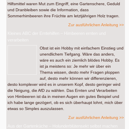
Hilfsmittel waren Mut zum Eingriff, eine Gartenschere, Geduld
und Dranbleiben sowie die Information, dass
Sommerhimbeeren ihre Früchte am letztjährigen Holz tragen.
Zur ausführlichen Anleitung >>
Kleines ABC der Erntehilfen – Himbeeren ernten und
verarbeiten
Obst ist ein Hobby mit einfachem Einstieg und
unendlichem Tiefgang. Wäre das anders,
wäre es auch ein ziemlich blödes Hobby. Es
ist ja meistens so: Je mehr wir über ein
Thema wissen, desto mehr Fragen ploppen
auf, desto mehr können wir differenzieren,
desto komplexer wird es in unserem Kopf, desto geringer wird
die Neigung, die AfD zu wählen. Das Ernten und Verarbeiten
von Himbeeren ist da in meinen Augen ein gutes Beispiel und
ich habe lange gezögert, ob es sich überhaupt lohnt, mich über
etwas so Simples auszulassen.
Zur ausführlichen Anleitung >>
Aus der Gartenküche – Holunderblütensekt selbst machen