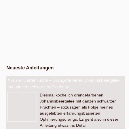
Am Samstag, 15. August 2026, ab 10:00 Uhr und am Samstag, 10.
Oktober 2026, ab 14:00 Uhr, in den bunten Gärten, Pommernstraße 10,
Anger-Crottendorf.
Workshop Fermentation
Ab August 2026
Eigenen Apfelsaft pressen
Am Samstag, dem 19. September 2026, ab 14 Uhr.
Werkstatt Obstverarbeitung
Neueste Anleitungen
Aus der Gartenküche – Orangefarbenes Johannisbeergelee
mit ganzen schwarzen Früchten
Diesmal koche ich orangefarbenen
Johannisbeergelee mit ganzen schwarzen
Früchten – sozusagen als Folge meines
ausgelebten erfahrungsbasierten
Optimierungsdrangs. Es geht also in dieser
Anleitung etwas ins Detail.