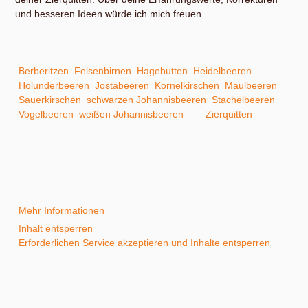
und besseren Ideen würde ich mich freuen.
In meinem kleinen ABC der Erntehilfen findest du unter
anderem Hinweise zum Ernten und Verarbeiten von:
Berberitzen
,
Felsenbirnen
,
Hagebutten
,
Heidelbeeren
,
Holunderbeeren
,
Jostabeeren
,
Kornelkirschen
,
Maulbeeren
,
Sauerkirschen
,
schwarzen Johannisbeeren
,
Stachelbeeren
,
Vogelbeeren
,
weißen Johannisbeeren
und
Zierquitten
.
Sie sehen gerade einen Platzhalterinhalt von
YouTube
. Um
auf den eigentlichen Inhalt zuzugreifen, klicken Sie auf die
Schaltfläche unten. Bitte beachten Sie, dass dabei Daten an
Drittanbieter weitergegeben werden.
Mehr Informationen
Inhalt entsperren
Erforderlichen Service akzeptieren und Inhalte entsperren