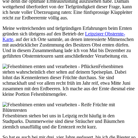
wie denn die optimale Ernteausrüstung auszusehen habe. Damals
weitgehend überfordert von der Tiefgründigkeit dieser Frage, kann
ich heute voller Überzeugung raten: Eine fünfsprossige Klappleiter
reicht zur Erdbeerernte völlig aus.
Meine weitreichenden und tiefgründigen Erfahrungen beim Ernten
gründen sich übrigens auf den Betrieb der
Leipziger Obsternte-
Karte
, auf der ich Orte sammle, an denen interessierte Mitmenschen
mit ausdrücklicher Zustimmung des Besitzers Obst ernten dürfen.
Und in diesem Zusammenhang lade ich von Mai bis Dezember zu
geführten Obsterntetouren samt anschließender Verarbeitung ein.
Felsenbirnen
stehen wahrscheinlich eher selten auf deinem Speiseplan. Dabei
lohnt das Kennenlernen dieser Früchte durchaus. Sie sind
schmackhaft und vor allem recht früh im Jahr reif, etwa Mitte Juni
zusammen mit den Erdbeeren. Ich mache aus der Ernte diesmal eine
kleine Portion Felsenbirnengelee.
Felsenbirnen stehen bei uns in Leipzig recht häufig in den
Stadtparks. Dummerweise sind diese Sträucher und Bäumchen
ziemlich unauffällig und die Erntezeit recht kurz.
So hat es auch bei mir drei, vier Jahre gedauert, bis ich die Biester so