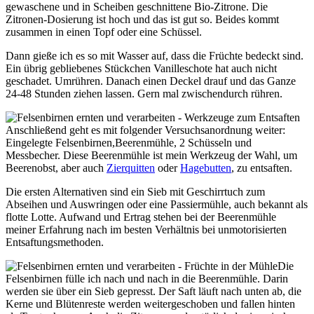
gewaschene und in Scheiben geschnittene Bio-Zitrone. Die
Zitronen-Dosierung ist hoch und das ist gut so. Beides kommt
zusammen in einen Topf oder eine Schüssel.
Dann gieße ich es so mit Wasser auf, dass die Früchte bedeckt sind.
Ein übrig gebliebenes Stückchen Vanilleschote hat auch nicht
geschadet. Umrühren. Danach einen Deckel drauf und das Ganze
24-48 Stunden ziehen lassen. Gern mal zwischendurch rühren.
Anschließend geht es mit folgender Versuchsanordnung weiter:
Eingelegte Felsenbirnen,Beerenmühle, 2 Schüsseln und
Messbecher. Diese Beerenmühle ist mein Werkzeug der Wahl, um
Beerenobst, aber auch
Zierquitten
oder
Hagebutten
, zu entsaften.
Die ersten Alternativen sind ein Sieb mit Geschirrtuch zum
Abseihen und Auswringen oder eine Passiermühle, auch bekannt als
flotte Lotte. Aufwand und Ertrag stehen bei der Beerenmühle
meiner Erfahrung nach im besten Verhältnis bei unmotorisierten
Entsaftungsmethoden.
Die
Felsenbirnen fülle ich nach und nach in die Beerenmühle. Darin
werden sie über ein Sieb gepresst. Der Saft läuft nach unten ab, die
Kerne und Blütenreste werden weitergeschoben und fallen hinten