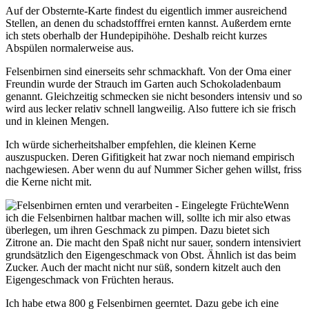
Auf der
Obsternte-Karte
findest du eigentlich immer ausreichend
Stellen, an denen du schadstofffrei ernten kannst. Außerdem ernte
ich stets oberhalb der Hundepipihöhe. Deshalb reicht kurzes
Abspülen normalerweise aus.
Felsenbirnen sind einerseits sehr schmackhaft. Von der Oma einer
Freundin wurde der Strauch im Garten auch Schokoladenbaum
genannt. Gleichzeitig schmecken sie nicht besonders intensiv und so
wird aus lecker relativ schnell langweilig. Also futtere ich sie frisch
und in kleinen Mengen.
Ich würde sicherheitshalber empfehlen, die kleinen Kerne
auszuspucken. Deren Gifitigkeit hat zwar noch niemand empirisch
nachgewiesen. Aber wenn du auf Nummer Sicher gehen willst, friss
die Kerne nicht mit.
Wenn
ich die Felsenbirnen haltbar machen will, sollte ich mir also etwas
überlegen, um ihren Geschmack zu pimpen. Dazu bietet sich
Zitrone an. Die macht den Spaß nicht nur sauer, sondern intensiviert
grundsätzlich den Eigengeschmack von Obst. Ähnlich ist das beim
Zucker. Auch der macht nicht nur süß, sondern kitzelt auch den
Eigengeschmack von Früchten heraus.
Ich habe etwa 800 g Felsenbirnen geerntet. Dazu gebe ich eine