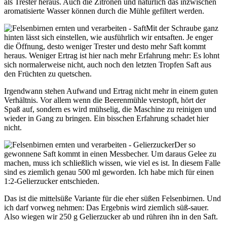
als Trester heraus. Auch die Zitronen und natürlich das inzwischen
aromatisierte Wasser können durch die Mühle gefiltert werden.
Mit der Schraube ganz
hinten lässt sich einstellen, wie ausführlich wir entsaften. Je enger
die Öffnung, desto weniger Trester und desto mehr Saft kommt
heraus. Weniger Ertrag ist hier nach mehr Erfahrung mehr: Es lohnt
sich normalerweise nicht, auch noch den letzten Tropfen Saft aus
den Früchten zu quetschen.
Irgendwann stehen Aufwand und Ertrag nicht mehr in einem guten
Verhältnis. Vor allem wenn die Beerenmühle verstopft, hört der
Spaß auf, sondern es wird mühselig, die Maschine zu reinigen und
wieder in Gang zu bringen. Ein bisschen Erfahrung schadet hier
nicht.
Der so
gewonnene Saft kommt in einen Messbecher. Um daraus Gelee zu
machen, muss ich schließlich wissen, wie viel es ist. In diesem Falle
sind es ziemlich genau 500 ml geworden. Ich habe mich für einen
1:2-Gelierzucker entschieden.
Das ist die mittelsüße Variante für die eher süßen Felsenbirnen. Und
ich darf vorweg nehmen: Das Ergebnis wird ziemlich süß-sauer.
Also wiegen wir 250 g Gelierzucker ab und rühren ihn in den Saft.