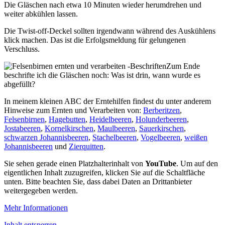
Die Gläschen nach etwa 10 Minuten wieder herumdrehen und
weiter abkühlen lassen.
Die Twist-off-Deckel sollten irgendwann während des Auskühlens
klick machen. Das ist die Erfolgsmeldung für gelungenen
Verschluss.
Zum Ende
beschrifte ich die Gläschen noch: Was ist drin, wann wurde es
abgefüllt?
In meinem kleinen ABC der Erntehilfen findest du unter anderem
Hinweise zum Ernten und Verarbeiten von:
Berberitzen
,
Felsenbirnen
,
Hagebutten
,
Heidelbeeren
,
Holunderbeeren
,
Jostabeeren
,
Kornelkirschen
,
Maulbeeren
,
Sauerkirschen
,
schwarzen Johannisbeeren
,
Stachelbeeren
,
Vogelbeeren
,
weißen
Johannisbeeren
und
Zierquitten
.
Sie sehen gerade einen Platzhalterinhalt von
YouTube
. Um auf den
eigentlichen Inhalt zuzugreifen, klicken Sie auf die Schaltfläche
unten. Bitte beachten Sie, dass dabei Daten an Drittanbieter
weitergegeben werden.
Mehr Informationen
Inhalt entsperren