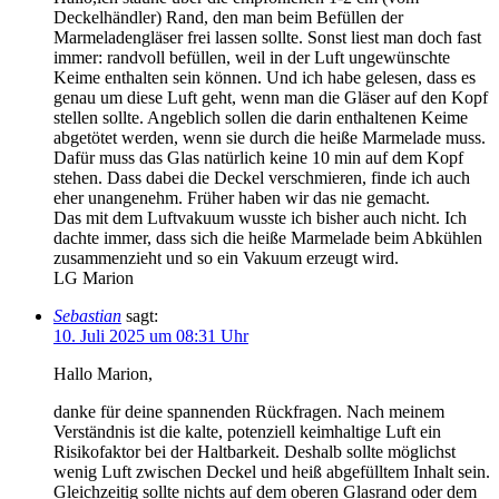
Deckelhändler) Rand, den man beim Befüllen der
Marmeladengläser frei lassen sollte. Sonst liest man doch fast
immer: randvoll befüllen, weil in der Luft ungewünschte
Keime enthalten sein können. Und ich habe gelesen, dass es
genau um diese Luft geht, wenn man die Gläser auf den Kopf
stellen sollte. Angeblich sollen die darin enthaltenen Keime
abgetötet werden, wenn sie durch die heiße Marmelade muss.
Dafür muss das Glas natürlich keine 10 min auf dem Kopf
stehen. Dass dabei die Deckel verschmieren, finde ich auch
eher unangenehm. Früher haben wir das nie gemacht.
Das mit dem Luftvakuum wusste ich bisher auch nicht. Ich
dachte immer, dass sich die heiße Marmelade beim Abkühlen
zusammenzieht und so ein Vakuum erzeugt wird.
LG Marion
Sebastian
sagt:
10. Juli 2025 um 08:31 Uhr
Hallo Marion,
danke für deine spannenden Rückfragen. Nach meinem
Verständnis ist die kalte, potenziell keimhaltige Luft ein
Risikofaktor bei der Haltbarkeit. Deshalb sollte möglichst
wenig Luft zwischen Deckel und heiß abgefülltem Inhalt sein.
Gleichzeitig sollte nichts auf dem oberen Glasrand oder dem