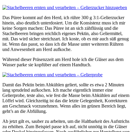
Das Püree kommt auf den Herd, ich rühre 300 g 3:1-Gelierzucker
hinein, also deutlich unterdosiert. Um die Konsistenz muss ich mir
keine Sorgen machen: Das Püree ist an sich zähflüssig und die
Stachelbeeren bringen reichlich eigenes Pektin, also Geliermittel,
mit. Das wird sicher streichzart. Ich koste, ob es mir auch süß genug
ist. Wenn das passt, so dass ich die Masse unter weiterem Rühren
und Anwesenheit am Herd aufkoche.
Während dieser Präsenzzeit am Herd hole ich die Gläser aus dem
Wasser parke sie kopfüber auf einem Handtuch.
Damit das Pektin beim Abkühlen geliert, sollte es etwa 2 Minuten
lang sprudelnd aufkochen. Ich mache eigentlich immer eine
Gelierprobe, teste also, wie fest die Masse beim Abkühlen auf einem
Löffel wird. Gleichzeitig ist das die letzte Gelegenheit, Korrekturen
am Geschmack vorzunehmen. Wenn alles im grünen Bereich liegt,
geht’s an die Abfüllung.
Ab jetzt gilt es, sauber zu arbeiten, um die Haltbarkeit des Aufstrichs
zu erhöhen. Zum Beispiel passe ich auf, nicht unnötig in die Gläser
oder Deckel hineinzufassen. Noch ausführlicher zur Herstellung von