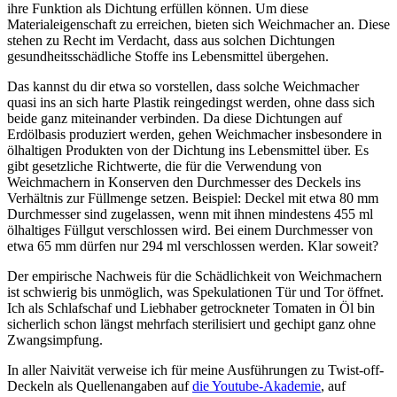
ihre Funktion als Dichtung erfüllen können. Um diese
Materialeigenschaft zu erreichen, bieten sich Weichmacher an. Diese
stehen zu Recht im Verdacht, dass aus solchen Dichtungen
gesundheitsschädliche Stoffe ins Lebensmittel übergehen.
Das kannst du dir etwa so vorstellen, dass solche Weichmacher
quasi ins an sich harte Plastik reingedingst werden, ohne dass sich
beide ganz miteinander verbinden. Da diese Dichtungen auf
Erdölbasis produziert werden, gehen Weichmacher insbesondere in
ölhaltigen Produkten von der Dichtung ins Lebensmittel über. Es
gibt gesetzliche Richtwerte, die für die Verwendung von
Weichmachern in Konserven den Durchmesser des Deckels ins
Verhältnis zur Füllmenge setzen. Beispiel: Deckel mit etwa 80 mm
Durchmesser sind zugelassen, wenn mit ihnen mindestens 455 ml
ölhaltiges Füllgut verschlossen wird. Bei einem Durchmesser von
etwa 65 mm dürfen nur 294 ml verschlossen werden. Klar soweit?
Der empirische Nachweis für die Schädlichkeit von Weichmachern
ist schwierig bis unmöglich, was Spekulationen Tür und Tor öffnet.
Ich als Schlafschaf und Liebhaber getrockneter Tomaten in Öl bin
sicherlich schon längst mehrfach sterilisiert und gechipt ganz ohne
Zwangsimpfung.
In aller Naivität verweise ich für meine Ausführungen zu Twist-off-
Deckeln als Quellenangaben auf
die Youtube-Akademie
, auf