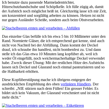
Ich benutze dazu passende Marmeladentrichter,
Hitzeschutzhandschuhe und Schöpfkelle. Ich fülle zügig ab, damit
der Aufstrich noch möglichst heiß ist. Gleichzeitig lasse ich mir Zeit,
um konzentriert und sorgfältig arbeiten zu können. Hetzen ist nicht
nur gegen Ausländer Scheiße, sondern auch beim Obstverarbeiten.
Das einzelne Glas befülle ich bis etwa 5 bis 10 Millimeter unter den
Rand. Normierte Gläser, die ich entsprechend gut kenne, sind auch
nicht von Nachteil bei der Abfüllung. Dann kommt der Deckel
drauf, ich schraube ihn handfest, nicht bombenfest zu. Und dann
stelle ich das Glas etwa 10 Minuten lang kopfüber ab, weil ich
weder Öl eingefüllt, noch weichermacherhaltige Deckel verwendet
habe. Zweck dieser Übung: Mit der restlichen Hitze des Aufstrichs
lassen sich Deckel und Glasrand noch einmal pasteurisieren und so
die Haltbarkeit erhöhen.
Diese Kopfüberstülpung mache ich übrigens entgegen der
ausdrücklichen Empfehlung des oben
verlinkten Händlers
. Der
schreibt: „NIE stürzen nach dem Füllen! Ein grosser Fehler. Es
bildet sich kein Vakuum, der Glasrand verschmiert und ist nicht
mehr dicht.“