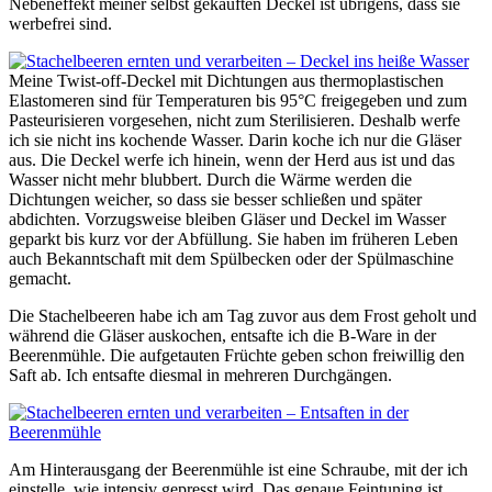
Nebeneffekt meiner selbst gekauften Deckel ist übrigens, dass sie
werbefrei sind.
Meine Twist-off-Deckel mit Dichtungen aus thermoplastischen
Elastomeren sind für Temperaturen bis 95°C freigegeben und zum
Pasteurisieren vorgesehen, nicht zum Sterilisieren. Deshalb werfe
ich sie nicht ins kochende Wasser. Darin koche ich nur die Gläser
aus. Die Deckel werfe ich hinein, wenn der Herd aus ist und das
Wasser nicht mehr blubbert. Durch die Wärme werden die
Dichtungen weicher, so dass sie besser schließen und später
abdichten. Vorzugsweise bleiben Gläser und Deckel im Wasser
geparkt bis kurz vor der Abfüllung. Sie haben im früheren Leben
auch Bekanntschaft mit dem Spülbecken oder der Spülmaschine
gemacht.
Die Stachelbeeren habe ich am Tag zuvor aus dem Frost geholt und
während die Gläser auskochen, entsafte ich die B-Ware in der
Beerenmühle. Die aufgetauten Früchte geben schon freiwillig den
Saft ab. Ich entsafte diesmal in mehreren Durchgängen.
Am Hinterausgang der Beerenmühle ist eine Schraube, mit der ich
einstelle, wie intensiv gepresst wird. Das genaue Feintuning ist