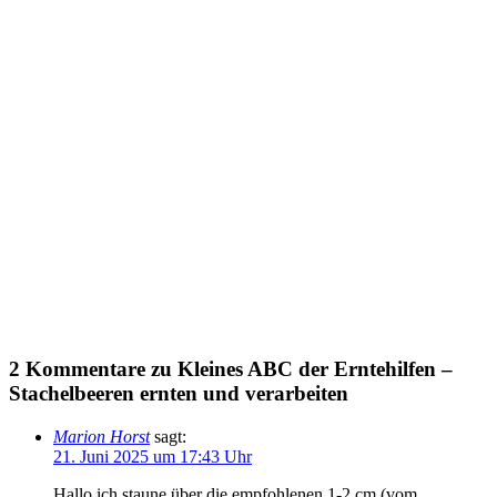
2 Kommentare zu Kleines ABC der Erntehilfen –
Stachelbeeren ernten und verarbeiten
Marion Horst
sagt:
21. Juni 2025 um 17:43 Uhr
Hallo,ich staune über die empfohlenen 1-2 cm (vom