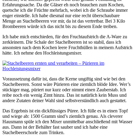
Erfahrungssache. Da die Gläser eh noch brauchen zum Kochen,
quetsche ich die Früchte mehrfach, wobei ich die Schraube immer
enger einstelle. Ich habe diesmal nur eine recht überschaubare
Menge an Stachelbeeren vor mir, da ist das vertretbar. Bei 3 Kilo
Brombeeren würde ich das nicht bis zu diesem Ende treiben.
Ich habe mich entschieden, für den Fruchtaufstrich die A-Ware zu
zerkleinern. Die Schale der Stachelbeeren ist so stabil, dass ich
ansonsten nach dem Kochen leere Fruchthüllen in meinem Aufstrich
hätte. Ich nehme den Hochleistungsmixer.
Voraussetzung dafür ist, dass die Kerne ungiftig sind wie bei den
Stachelbeeren. Sonst wäre Pürieren eine ziemlich blöde Idee. Wer’s
stückiger mag, püriert nur kurz oder nimmt einen Zauberstab. Ich
reibe noch ein wenig Zimt hinzu. Das ist natürlich kein Muss und
andere Zutaten deiner Wahl sind selbstverständlich auch gestattet.
Das Ergebnis ist ein dickflüssiges Püree. Ich fülle es in einen Topf
und wiege ab: 1500 Gramm sind’s ziemlich genau. Als cleverer
Hausmann spüle ich den Mixer unmittelbar anschließend mit Wasser
aus. Dann ist der Behälter fast sauber und ich habe eine
Stachelbeerschorle zum Trinken.