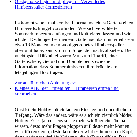
Obstgehölze hegen und pflegen – Verwildertes
Himbeerspalier domestizieren
Es kommt schon mal vor, bei Übernahme eines Gartens einen
Himbeerdschungel vorzufinden. Wie sich verwilderte
Sommerhimbeeren einfangen und kultivieren lassen und wie
ich den Dschungel bei meinem Gartennachbarn innerhalb von
etwa 18 Monaten in ein wohl geordnetes Himbeerspalier
überführt habe, kannst du im Folgenden nachvollziehen. Die
wichtigsten Hilfsmittel waren Mut zum Eingriff, eine
Gartenschere, Geduld und Dranbleiben sowie die
Information, dass Sommerhimbeeren ihre Früchte am
letztjährigen Holz tragen.
Zur ausführlichen Anleitung >>
Kleines ABC der Erntehilfen – Himbeeren ernten und
verarbeiten
Obst ist ein Hobby mit einfachem Einstieg und unendlichem
Tiefgang. Wäre das anders, wäre es auch ein ziemlich blödes
Hobby. Es ist ja meistens so: Je mehr wir über ein Thema
wissen, desto mehr Fragen ploppen auf, desto mehr können
wir differenzieren, desto komplexer wird es in unserem Kopf,