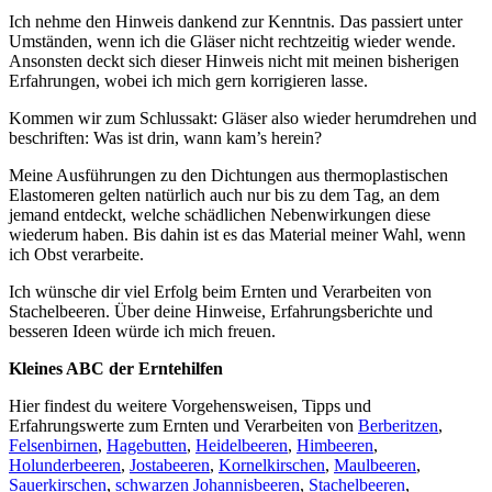
Ich nehme den Hinweis dankend zur Kenntnis. Das passiert unter
Umständen, wenn ich die Gläser nicht rechtzeitig wieder wende.
Ansonsten deckt sich dieser Hinweis nicht mit meinen bisherigen
Erfahrungen, wobei ich mich gern korrigieren lasse.
Kommen wir zum Schlussakt: Gläser also wieder herumdrehen und
beschriften: Was ist drin, wann kam’s herein?
Meine Ausführungen zu den Dichtungen aus thermoplastischen
Elastomeren gelten natürlich auch nur bis zu dem Tag, an dem
jemand entdeckt, welche schädlichen Nebenwirkungen diese
wiederum haben. Bis dahin ist es das Material meiner Wahl, wenn
ich Obst verarbeite.
Ich wünsche dir viel Erfolg beim Ernten und Verarbeiten von
Stachelbeeren. Über deine Hinweise, Erfahrungsberichte und
besseren Ideen würde ich mich freuen.
Kleines ABC der Erntehilfen
Hier findest du weitere Vorgehensweisen, Tipps und
Erfahrungswerte zum Ernten und Verarbeiten von
Berberitzen
,
Felsenbirnen
,
Hagebutten
,
Heidelbeeren
,
Himbeeren
,
Holunderbeeren
,
Jostabeeren
,
Kornelkirschen
,
Maulbeeren
,
Sauerkirschen
,
schwarzen Johannisbeeren
,
Stachelbeeren
,