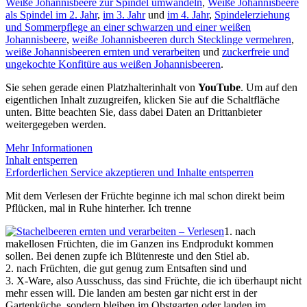
Weiße Johannisbeere zur Spindel umwandeln
,
Weiße Johannisbeere
als Spindel im 2. Jahr
,
im 3. Jahr
und
im 4. Jahr
,
Spindelerziehung
und Sommerpflege an einer schwarzen und einer weißen
Johannisbeere
,
weiße Johannisbeeren durch Stecklinge vermehren
,
weiße Johannisbeeren ernten und verarbeiten
und
zuckerfreie und
ungekochte Konfitüre aus weißen Johannisbeeren
.
Sie sehen gerade einen Platzhalterinhalt von
YouTube
. Um auf den
eigentlichen Inhalt zuzugreifen, klicken Sie auf die Schaltfläche
unten. Bitte beachten Sie, dass dabei Daten an Drittanbieter
weitergegeben werden.
Mehr Informationen
Inhalt entsperren
Erforderlichen Service akzeptieren und Inhalte entsperren
Mit dem Verlesen der Früchte beginne ich mal schon direkt beim
Pflücken, mal in Ruhe hinterher. Ich trenne
1. nach
makellosen Früchten, die im Ganzen ins Endprodukt kommen
sollen. Bei denen zupfe ich Blütenreste und den Stiel ab.
2. nach Früchten, die gut genug zum Entsaften sind und
3. X-Ware, also Ausschuss, das sind Früchte, die ich überhaupt nicht
mehr essen will. Die landen am besten gar nicht erst in der
Gartenküche, sondern bleiben im Obstgarten oder landen im