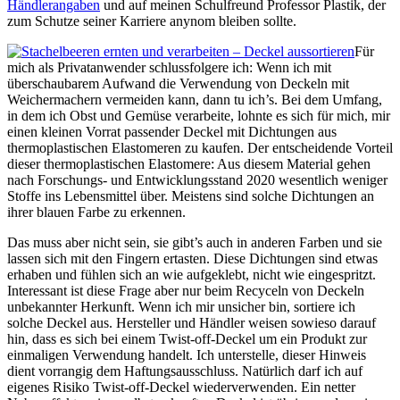
Händlerangaben
und auf meinen Schulfreund Professor Plastik, der
zum Schutze seiner Karriere anynom bleiben sollte.
Für
mich als Privatanwender schlussfolgere ich: Wenn ich mit
überschaubarem Aufwand die Verwendung von Deckeln mit
Weichermachern vermeiden kann, dann tu ich’s. Bei dem Umfang,
in dem ich Obst und Gemüse verarbeite, lohnte es sich für mich, mir
einen kleinen Vorrat passender Deckel mit Dichtungen aus
thermoplastischen Elastomeren zu kaufen. Der entscheidende Vorteil
dieser thermoplastischen Elastomere: Aus diesem Material gehen
nach Forschungs- und Entwicklungsstand 2020 wesentlich weniger
Stoffe ins Lebensmittel über. Meistens sind solche Dichtungen an
ihrer blauen Farbe zu erkennen.
Das muss aber nicht sein, sie gibt’s auch in anderen Farben und sie
lassen sich mit den Fingern ertasten. Diese Dichtungen sind etwas
erhaben und fühlen sich an wie aufgeklebt, nicht wie eingespritzt.
Interessant ist diese Frage aber nur beim Recyceln von Deckeln
unbekannter Herkunft. Wenn ich mir unsicher bin, sortiere ich
solche Deckel aus. Hersteller und Händler weisen sowieso darauf
hin, dass es sich bei einem Twist-off-Deckel um ein Produkt zur
einmaligen Verwendung handelt. Ich unterstelle, dieser Hinweis
dient vorrangig dem Haftungsausschluss. Natürlich darf ich auf
eigenes Risiko Twist-off-Deckel wiederverwenden. Ein netter