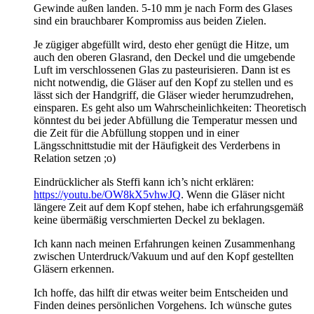
Gewinde außen landen. 5-10 mm je nach Form des Glases
sind ein brauchbarer Kompromiss aus beiden Zielen.
Je zügiger abgefüllt wird, desto eher genügt die Hitze, um
auch den oberen Glasrand, den Deckel und die umgebende
Luft im verschlossenen Glas zu pasteurisieren. Dann ist es
nicht notwendig, die Gläser auf den Kopf zu stellen und es
lässt sich der Handgriff, die Gläser wieder herumzudrehen,
einsparen. Es geht also um Wahrscheinlichkeiten: Theoretisch
könntest du bei jeder Abfüllung die Temperatur messen und
die Zeit für die Abfüllung stoppen und in einer
Längsschnittstudie mit der Häufigkeit des Verderbens in
Relation setzen ;o)
Eindrücklicher als Steffi kann ich’s nicht erklären:
https://youtu.be/OW8kX5vhwJQ
. Wenn die Gläser nicht
längere Zeit auf dem Kopf stehen, habe ich erfahrungsgemäß
keine übermäßig verschmierten Deckel zu beklagen.
Ich kann nach meinen Erfahrungen keinen Zusammenhang
zwischen Unterdruck/Vakuum und auf den Kopf gestellten
Gläsern erkennen.
Ich hoffe, das hilft dir etwas weiter beim Entscheiden und
Finden deines persönlichen Vorgehens. Ich wünsche gutes