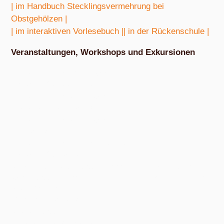
| im Handbuch Stecklingsvermehrung bei
Obstgehölzen |
| im interaktiven Vorlesebuch |
| in der Rückenschule |
Veranstaltungen, Workshops und Exkursionen
Nach Absprache von März bis Oktober
Exkursion Obstbestimmung
Nach Absprache von April bis Oktober
Nudel- und Pestowerkstatt
Nach Absprache von April bis Oktober
Eiswerkstatt
Nach Absprache von Ende Mai bis Anfang Dezember
Exkursion Obsternte
Am Samstag, 15. August 2026, ab 10:00 Uhr und am Samstag, 10.
Oktober 2026, ab 14:00 Uhr, in den bunten Gärten, Pommernstraße 10,
Anger-Crottendorf.
Workshop Fermentation
Ab August 2026
Eigenen Apfelsaft pressen