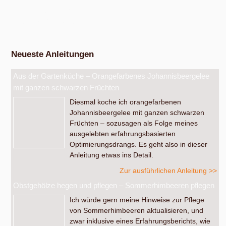
Am Samstag, dem 19. September 2026, ab 14 Uhr.
Werkstatt Obstverarbeitung
Neueste Anleitungen
Aus der Gartenküche – Orangefarbenes Johannisbeergelee
mit ganzen schwarzen Früchten
Diesmal koche ich orangefarbenen
Johannisbeergelee mit ganzen schwarzen
Früchten – sozusagen als Folge meines
ausgelebten erfahrungsbasierten
Optimierungsdrangs. Es geht also in dieser
Anleitung etwas ins Detail.
Zur ausführlichen Anleitung >>
Obstgehölze hegen und pflegen – Sommerhimbeeren pflegen
Ich würde gern meine Hinweise zur Pflege
von Sommerhimbeeren aktualisieren, und
zwar inklusive eines Erfahrungsberichts, wie