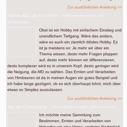
Zur ausführlichen Anleitung >>
Kleines ABC der Erntehilfen – Himbeeren ernten und
verarbeiten
Obst ist ein Hobby mit einfachem Einstieg und
unendlichem Tiefgang. Wäre das anders,
wäre es auch ein ziemlich blödes Hobby. Es
ist ja meistens so: Je mehr wir über ein
Thema wissen, desto mehr Fragen ploppen
auf, desto mehr können wir differenzieren,
desto komplexer wird es in unserem Kopf, desto geringer wird
die Neigung, die AfD zu wählen. Das Ernten und Verarbeiten
von Himbeeren ist da in meinen Augen ein gutes Beispiel und
ich habe lange gezögert, ob es sich überhaupt lohnt, mich über
etwas so Simples auszulassen.
Zur ausführlichen Anleitung >>
Aus der Gartenküche – Holunderblütensekt selbst machen
Ich möchte meine Sammlung zum
Bestimmen, Ernten und Verarbeiten von
Holunder um eine kleine, spritzige Neckigkeit