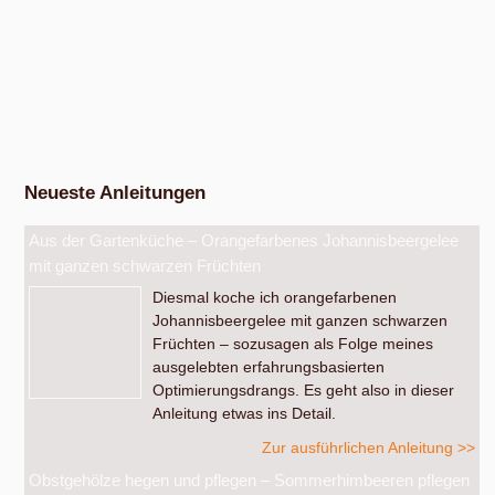
Workshop Fermentation
Ab August 2026
Eigenen Apfelsaft pressen
Am Samstag, dem 19. September 2026, ab 14 Uhr.
Werkstatt Obstverarbeitung
Neueste Anleitungen
Aus der Gartenküche – Orangefarbenes Johannisbeergelee
mit ganzen schwarzen Früchten
Diesmal koche ich orangefarbenen
Johannisbeergelee mit ganzen schwarzen
Früchten – sozusagen als Folge meines
ausgelebten erfahrungsbasierten
Optimierungsdrangs. Es geht also in dieser
Anleitung etwas ins Detail.
Zur ausführlichen Anleitung >>
Obstgehölze hegen und pflegen – Sommerhimbeeren pflegen