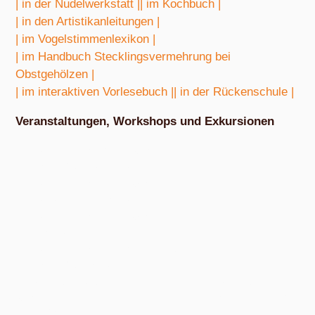
| in der Nudelwerkstatt |
| im Kochbuch |
| in den Artistikanleitungen |
| im Vogelstimmenlexikon |
| im Handbuch Stecklingsvermehrung bei
Obstgehölzen |
| im interaktiven Vorlesebuch |
| in der Rückenschule |
Veranstaltungen, Workshops und Exkursionen
Nach Absprache von März bis Oktober
Exkursion Obstbestimmung
Nach Absprache von April bis Oktober
Nudel- und Pestowerkstatt
Nach Absprache von April bis Oktober
Eiswerkstatt
Nach Absprache von Ende Mai bis Anfang Dezember
Exkursion Obsternte
Am Samstag, 15. August 2026, ab 10:00 Uhr und am Samstag, 10.
Oktober 2026, ab 14:00 Uhr, in den bunten Gärten, Pommernstraße 10,
Anger-Crottendorf.