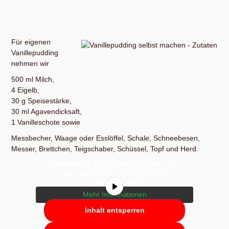
eh nicht davon abhalten. Dann verraten wir dir lieber, wie wir
das machen.
Für eigenen
Vanillepudding
nehmen wir
500 ml Milch,
4 Eigelb,
30 g Speisestärke,
30 ml Agavendicksaft,
1 Vanilleschote sowie
Messbecher, Waage oder Esslöffel, Schale, Schneebesen,
Sie sehen gerade einen Platzhalterinhalt
von
YouTube
. Um auf den eigentlichen
Messer, Brettchen, Teigschaber, Schüssel, Topf und Herd.
Inhalt zuzugreifen, klicken Sie auf die
Schaltfläche unten. Bitte beachten Sie,
dass dabei Daten an Drittanbieter
weitergegeben werden.
Mehr Informationen
Inhalt entsperren