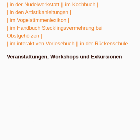
| in der Nudelwerkstatt |
| im Kochbuch |
| in den Artistikanleitungen |
| im Vogelstimmenlexikon |
| im Handbuch Stecklingsvermehrung bei
Obstgehölzen |
| im interaktiven Vorlesebuch |
| in der Rückenschule |
Veranstaltungen, Workshops und Exkursionen
Nach Absprache von März bis Oktober
Exkursion Obstbestimmung
Nach Absprache von April bis Oktober
Nudel- und Pestowerkstatt
Nach Absprache von April bis Oktober
Eiswerkstatt
Nach Absprache von Ende Mai bis Anfang Dezember
Exkursion Obsternte
Am Samstag, 15. August 2026, ab 10:00 Uhr und am Samstag, 10.
Oktober 2026, ab 14:00 Uhr, in den bunten Gärten, Pommernstraße 10,