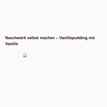
Naschwerk selbst machen – Vanillepudding mit
Vanille
Es gibt
so
Sachen, die muss man nicht selbst machen. Nudeln,
Kartoffelpuffer oder eben Pudding. Das kannst du alles fertig
im Supermarkt für wenig Geld kaufen, es gelingt praktisch
immer und du kannst das Zeug einfach gedankenlos
herunterschlingen.
Es kostet dich ja praktisch nichts.
Solltest du trotzdem nicht an dir halten können und im DIY-
Wahn Vanillepudding selbst machen wollen, können wir dich