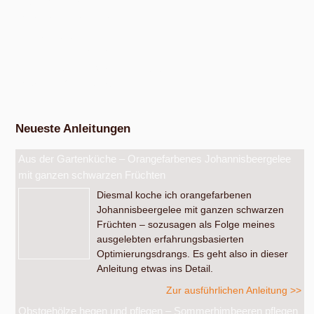
Anger-Crottendorf.
Workshop Fermentation
Ab August 2026
Eigenen Apfelsaft pressen
Am Samstag, dem 19. September 2026, ab 14 Uhr.
Werkstatt Obstverarbeitung
Neueste Anleitungen
Aus der Gartenküche – Orangefarbenes Johannisbeergelee
mit ganzen schwarzen Früchten
Diesmal koche ich orangefarbenen
Johannisbeergelee mit ganzen schwarzen
Früchten – sozusagen als Folge meines
ausgelebten erfahrungsbasierten
Optimierungsdrangs. Es geht also in dieser
Anleitung etwas ins Detail.
Zur ausführlichen Anleitung >>
Obstgehölze hegen und pflegen – Sommerhimbeeren pflegen