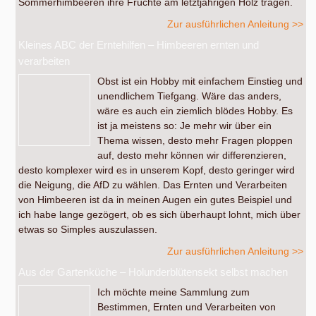
Sommerhimbeeren ihre Früchte am letztjährigen Holz tragen.
Zur ausführlichen Anleitung >>
Kleines ABC der Erntehilfen – Himbeeren ernten und
verarbeiten
Obst ist ein Hobby mit einfachem Einstieg und
unendlichem Tiefgang. Wäre das anders,
wäre es auch ein ziemlich blödes Hobby. Es
ist ja meistens so: Je mehr wir über ein
Thema wissen, desto mehr Fragen ploppen
auf, desto mehr können wir differenzieren,
desto komplexer wird es in unserem Kopf, desto geringer wird
die Neigung, die AfD zu wählen. Das Ernten und Verarbeiten
von Himbeeren ist da in meinen Augen ein gutes Beispiel und
ich habe lange gezögert, ob es sich überhaupt lohnt, mich über
etwas so Simples auszulassen.
Zur ausführlichen Anleitung >>
Aus der Gartenküche – Holunderblütensekt selbst machen
Ich möchte meine Sammlung zum
Bestimmen, Ernten und Verarbeiten von