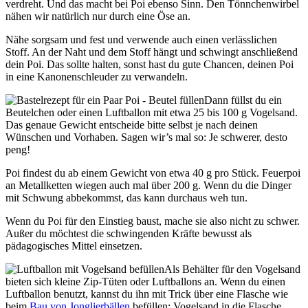
verdreht. Und das macht bei Poi ebenso Sinn. Den Tönnchenwirbel
nähen wir natürlich nur durch eine Öse an.
Nähe sorgsam und fest und verwende auch einen verlässlichen
Stoff. An der Naht und dem Stoff hängt und schwingt anschließend
dein Poi. Das sollte halten, sonst hast du gute Chancen, deinen Poi
in eine Kanonenschleuder zu verwandeln.
Dann füllst du ein
Beutelchen oder einen Luftballon mit etwa 25 bis 100 g Vogelsand.
Das genaue Gewicht entscheide bitte selbst je nach deinen
Wünschen und Vorhaben. Sagen wir’s mal so: Je schwerer, desto
peng!
Poi findest du ab einem Gewicht von etwa 40 g pro Stück. Feuerpoi
an Metallketten wiegen auch mal über 200 g. Wenn du die Dinger
mit Schwung abbekommst, das kann durchaus weh tun.
Wenn du Poi für den Einstieg baust, mache sie also nicht zu schwer.
Außer du möchtest die schwingenden Kräfte bewusst als
pädagogisches Mittel einsetzen.
Als Behälter für den Vogelsand
bieten sich kleine Zip-Tüten oder Luftballons an. Wenn du einen
Luftballon benutzt, kannst du ihn mit Trick über eine Flasche wie
beim
Bau von Jonglierbällen
befüllen: Vogelsand in die Flasche,