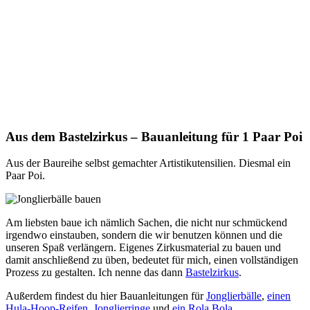
Aus dem Bastelzirkus – Bauanleitung für 1 Paar Poi
Aus der Baureihe selbst gemachter Artistikutensilien. Diesmal ein
Paar Poi.
Am liebsten baue ich nämlich Sachen, die nicht nur schmückend
irgendwo einstauben, sondern die wir benutzen können und die
unseren Spaß verlängern. Eigenes Zirkusmaterial zu bauen und
damit anschließend zu üben, bedeutet für mich, einen vollständigen
Prozess zu gestalten. Ich nenne das dann
Bastelzirkus
.
Außerdem findest du hier Bauanleitungen für
Jonglierbälle
,
einen
Hula-Hoop-Reifen
,
Jonglierringe
und
ein Rola Bola
.