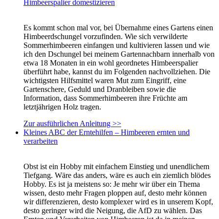
Himbeerspalier domestizieren
Es kommt schon mal vor, bei Übernahme eines Gartens einen
Himbeerdschungel vorzufinden. Wie sich verwilderte
Sommerhimbeeren einfangen und kultivieren lassen und wie
ich den Dschungel bei meinem Gartennachbarn innerhalb von
etwa 18 Monaten in ein wohl geordnetes Himbeerspalier
überführt habe, kannst du im Folgenden nachvollziehen. Die
wichtigsten Hilfsmittel waren Mut zum Eingriff, eine
Gartenschere, Geduld und Dranbleiben sowie die
Information, dass Sommerhimbeeren ihre Früchte am
letztjährigen Holz tragen.
Zur ausführlichen Anleitung >>
Kleines ABC der Erntehilfen – Himbeeren ernten und
verarbeiten
Obst ist ein Hobby mit einfachem Einstieg und unendlichem
Tiefgang. Wäre das anders, wäre es auch ein ziemlich blödes
Hobby. Es ist ja meistens so: Je mehr wir über ein Thema
wissen, desto mehr Fragen ploppen auf, desto mehr können
wir differenzieren, desto komplexer wird es in unserem Kopf,
desto geringer wird die Neigung, die AfD zu wählen. Das