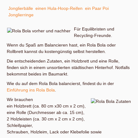
Außerdem findest du bei uns Bauanleitungen für
Jonglierbälle
,
einen Hula-Hoop-Reifen
,
ein Paar Poi
und
Jonglierringe
.
Für Equilibristen und
Recycling-Freunde.
Wenn du Spaß am Balancieren hast, ein Rola Bola oder
Rollbrett kannst du kostengünstig selbst herstellen.
Die entscheidenden Zutaten, ein Holzbrett und eine Rolle,
finden sich in einem unsortierten städtischen Hinterhof. Notfalls
bekommst beides im Baumarkt.
Wie du auf dem Rola Bola balancierst, findest du in der
Einführung ins Rola Bola
.
Wir brauchen
ein Holzbrett (ca. 80 cm x30 cm x 2 cm),
eine Rolle (Durchmesser ab ca. 15 cm),
2 Holzleisten (ca. 30 cm x 2 cm x 2 cm),
Schleifpapier,
Schrauben, Holzleim, Lack oder Klebefolie sowie