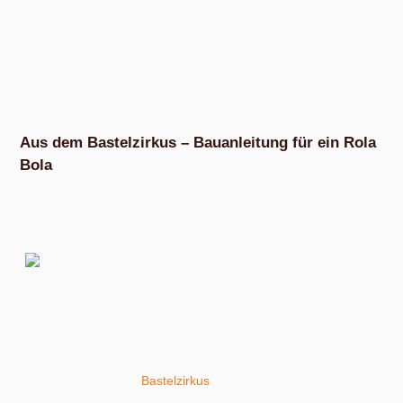
Aus dem Bastelzirkus – Bauanleitung für ein Rola
Bola
Aus der Baureihe selbst gemachter Artistikutensilien. Diesmal
ein Paar Poi.
Am liebsten baue ich nämlich Sachen, die nicht nur
schmückend irgendwo einstauben, sondern die wir benutzen
können und die unseren Spaß verlängern. Eigenes
Zirkusmaterial zu bauen und damit anschließend zu üben,
bedeutet für mich, einen vollständigen Prozess zu gestalten.
Ich nenne das dann
Bastelzirkus
.