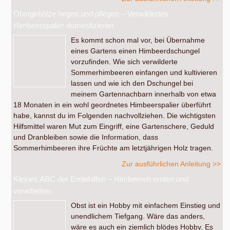
Obstgehölze hegen und pflegen – Verwildertes
Himbeerspalier domestizieren
Es kommt schon mal vor, bei Übernahme
eines Gartens einen Himbeerdschungel
vorzufinden. Wie sich verwilderte
Sommerhimbeeren einfangen und kultivieren
lassen und wie ich den Dschungel bei
meinem Gartennachbarn innerhalb von etwa
18 Monaten in ein wohl geordnetes Himbeerspalier überführt
habe, kannst du im Folgenden nachvollziehen. Die wichtigsten
Hilfsmittel waren Mut zum Eingriff, eine Gartenschere, Geduld
und Dranbleiben sowie die Information, dass
Sommerhimbeeren ihre Früchte am letztjährigen Holz tragen.
Zur ausführlichen Anleitung >>
Kleines ABC der Erntehilfen – Himbeeren ernten und
verarbeiten
Obst ist ein Hobby mit einfachem Einstieg und
unendlichem Tiefgang. Wäre das anders,
wäre es auch ein ziemlich blödes Hobby. Es