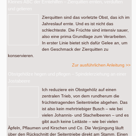
Kleines ABC der Erntehilfen – Zierquitten ernten, verduften
und gelieren
Zierquitten sind das vorletzte Obst, das ich im
Jahreslauf ernte. Und es ist nicht das
schlechteste. Die Früchte sind intensiv sauer,
also eine prima Grundlage zum Verarbeiten.
In erster Linie bietet sich dafür Gelee an, um
den Geschmack der Zierquitten zu
konservieren.
Zur ausführlichen Anleitung >>
Obstgehölze hegen und pflegen – Spindelerziehung an einer
Jostabeere
Ich reduziere ein Obstgehölz auf einen
zentralen Trieb, von dem rundherum die
früchtetragenden Seitentriebe abgehen. Das
ist also kein mehrtriebiger Busch – wie bei
vielen Johannis- und Stachelbeeren – und es
gibt auch keine Leitäste – wie bei vielen
Äpfeln, Pflaumen und Kirschen und Co. Die Verjüngung läuft
über den Rückschnitt der Seitentriebe direkt am Stamm. Einen