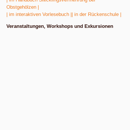
Obstgehölzen |
| im interaktiven Vorlesebuch |
| in der Rückenschule |
Veranstaltungen, Workshops und Exkursionen
Nach Absprache von März bis Oktober
Exkursion Obstbestimmung
Nach Absprache von April bis Oktober
Nudel- und Pestowerkstatt
Nach Absprache von April bis Oktober
Eiswerkstatt
Nach Absprache von Ende Mai bis Anfang Dezember
Exkursion Obsternte
Am Samstag, 15. August 2026, ab 10:00 Uhr und am Samstag, 10.
Oktober 2026, ab 14:00 Uhr, in den bunten Gärten, Pommernstraße 10,
Anger-Crottendorf.
Workshop Fermentation
Ab August 2026
Eigenen Apfelsaft pressen