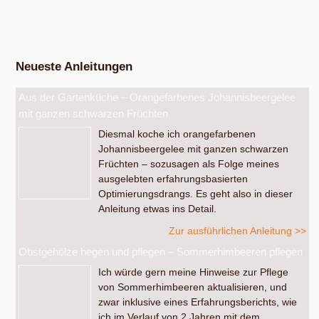
Am Samstag, dem 19. September 2026, ab 14 Uhr.
Werkstatt Obstverarbeitung
Neueste Anleitungen
Aus der Gartenküche – Orangefarbenes Johannisbeergelee
mit ganzen schwarzen Früchten
Diesmal koche ich orangefarbenen
Johannisbeergelee mit ganzen schwarzen
Früchten – sozusagen als Folge meines
ausgelebten erfahrungsbasierten
Optimierungsdrangs. Es geht also in dieser
Anleitung etwas ins Detail.
Zur ausführlichen Anleitung >>
Obstgehölze hegen und pflegen – Sommerhimbeeren pflegen
Ich würde gern meine Hinweise zur Pflege
von Sommerhimbeeren aktualisieren, und
zwar inklusive eines Erfahrungsberichts, wie
ich im Verlauf von 2 Jahren mit dem