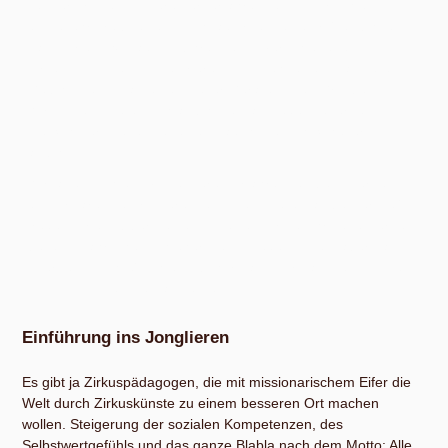
Junger Artisten. Unsere Lernerfahrungen sind frisch und
umgekehrt treibt es uns nicht auf irgendeine große Bühne, so
dass wir uns
nur
auf Einführungen in verschiedene
Zirkusdisziplinen konzentrieren. Uns geht es um das gute
Gefühl, wenn man eines dieser Geräte in den Griff bekommt.
Wir wissen, wie es sich anfühlt, etwas Neues zu lernen, wo
die Schwierigkeiten liegen und auch wie sich Scheitern
anfühlt.
Wir laden dich ein, von unseren Erfahrungen beim Lernen
und Erklären zu profitieren, und wenn du etwas besser weißt,
freuen wir uns über deine Hinweise. Fortgeschrittene werden
bei uns wahrscheinlich eher wenig Neues finden, aber das
Internet ist schließlich ein Füllhorn an Informationen. Einige
Linktipps findest du ganz unten.
Einführung ins Jonglieren
Es gibt ja Zirkuspädagogen, die mit missionarischem Eifer die
Welt durch Zirkuskünste zu einem besseren Ort machen
wollen. Steigerung der sozialen Kompetenzen, des
Selbstwertgefühls und das ganze Blabla nach dem Motto: Alle