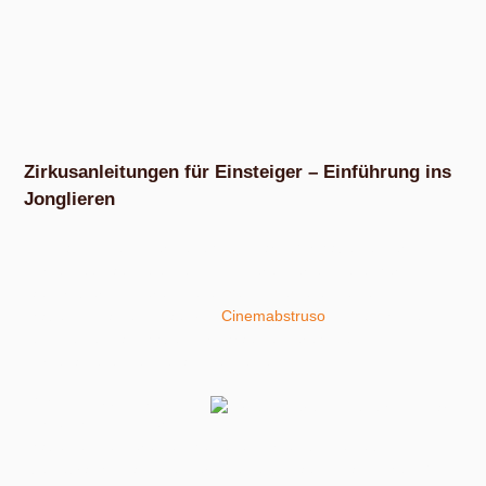
Zirkusanleitungen für Einsteiger – Einführung ins
Jonglieren
Ein Tag im Leipziger Lene-Voigt-Park. Wir haben unser
Zirkuszeug ausgelegt und mit interessierten Besuchern
ausprobiert. Unsere Anleitungen, Hilfestellungen und Tipps
haben Tilman und Paul von
Cinemabstruso
mitgeschnitten
und gemeinsam haben wir daraus unsere Video-
Zirkusanleitungen zusammengestellt.
Wir sind selbst keine
Zirkusprofis, sondern
haben uns unsere bescheidenen Zirkuskünste selbst
beigebracht. Das ist unsere kleine und autodidaktische AG