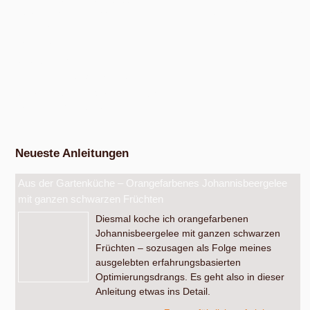
Am Samstag, 15. August 2026, ab 10:00 Uhr und am Samstag, 10.
Oktober 2026, ab 14:00 Uhr, in den bunten Gärten, Pommernstraße 10,
Anger-Crottendorf.
Workshop Fermentation
Ab August 2026
Eigenen Apfelsaft pressen
Am Samstag, dem 19. September 2026, ab 14 Uhr.
Werkstatt Obstverarbeitung
Neueste Anleitungen
Aus der Gartenküche – Orangefarbenes Johannisbeergelee
mit ganzen schwarzen Früchten
Diesmal koche ich orangefarbenen
Johannisbeergelee mit ganzen schwarzen
Früchten – sozusagen als Folge meines
ausgelebten erfahrungsbasierten
Optimierungsdrangs. Es geht also in dieser
Anleitung etwas ins Detail.