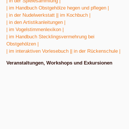
| in der Spielesammlung |
| im Handbuch Obstgehölze hegen und pflegen |
| in der Nudelwerkstatt |
| im Kochbuch |
| in den Artistikanleitungen |
| im Vogelstimmenlexikon |
| im Handbuch Stecklingsvermehrung bei
Obstgehölzen |
| im interaktiven Vorlesebuch |
| in der Rückenschule |
Veranstaltungen, Workshops und Exkursionen
Nach Absprache von März bis Oktober
Exkursion Obstbestimmung
Nach Absprache von April bis Oktober
Nudel- und Pestowerkstatt
Nach Absprache von April bis Oktober
Eiswerkstatt
Nach Absprache von Ende Mai bis Anfang Dezember
Exkursion Obsternte