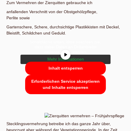
Zum Vermehren der Zierquitten gebrauche ich
anfallenden Verschnitt von der Obstgehölzpflege,
Perlite sowie
Gartenschere, Schere, durchsichtige Plastikkisten mit Deckel,
Sie sehen gerade einen Platzhalterinhalt
von
YouTube
. Um auf den eigentlichen
Bleistift, Schildchen und Geduld.
Inhalt zuzugreifen, klicken Sie auf die
Schaltfläche unten. Bitte beachten Sie,
dass dabei Daten an Drittanbieter
weitergegeben werden.
Mehr Informationen
Inhalt entsperren
Erforderlichen Service akzeptieren
und Inhalte entsperren
Stecklingsvermehrung betreibe ich das ganze Jahr über,
bevorzugt aber während der Vegetationsperiode. In der Zeit