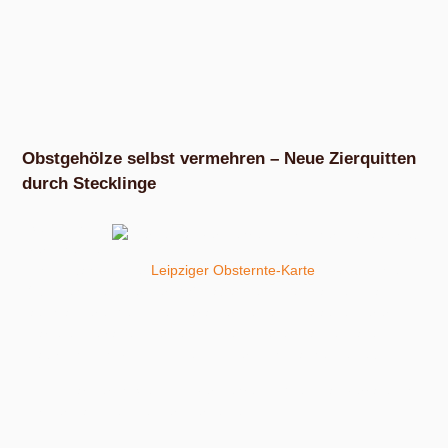
Obstgehölze selbst vermehren – Neue Zierquitten
durch Stecklinge
Seit 2015
verschenke
ich im Rahmen der
Leipziger Obsternte-Karte
pflegeleichte
Obstgehölze unter der Maßgabe, sie so zu pflanzen, dass
auch andere Menschen daran ernten und sie auf unserer
Karte eingetragen werden können. Diese Pflanzen fallen
natürlich nicht vom Himmel, sondern ich mache die selbst.
Und zwar durch Stecklingsvermehrung. Wie? Das verrate ich
dir gern am Beispiel der Zierquitten.