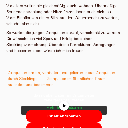
Vor allem wollen sie gleichmäßig feucht wohnen. Übermäßige
Sonneneinstrahlung oder Hitze fetzen ihnen auch nicht so.
Vorm Einpflanzen einen Blick auf den Wetterbericht zu werfen,
schadet also nicht.
So warten die jungen Zierquitten darauf, verschenkt zu werden.
Dir wünsche ich viel Spaß und Erfolg bei deiner
Stecklingsvermehrung. Über deine Korrekturen, Anregungen
und besseren Ideen würde ich mich freuen.
Mehr zu Zierquitten
Zierquitten ernten, verduften und gelieren
,
neue Zierquitten
Sie sehen gerade einen Platzhalterinhalt
durch Stecklinge
und
Zierquitten im öffentlichen Raum
von
YouTube
. Um auf den eigentlichen
auffinden und bestimmen
.
Inhalt zuzugreifen, klicken Sie auf die
Schaltfläche unten. Bitte beachten Sie,
dass dabei Daten an Drittanbieter
weitergegeben werden.
Mehr Informationen
Inhalt entsperren