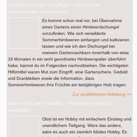
Obstgehölze hegen und pflegen – Verwildertes
Himbeerspalier domestizieren
Es kommt schon mal vor, bei Übernahme
eines Gartens einen Himbeerdschungel
vorzufinden. Wie sich verwilderte
Sommerhimbeeren einfangen und kultivieren
lassen und wie ich den Dschungel bei
meinem Gartennachbarn innerhalb von etwa
18 Monaten in ein wohl geordnetes Himbeerspalier überführt
habe, kannst du im Folgenden nachvollziehen. Die wichtigsten
Hilfsmittel waren Mut zum Eingriff, eine Gartenschere, Geduld
und Dranbleiben sowie die Information, dass
Sommerhimbeeren ihre Früchte am letztjährigen Holz tragen.
Zur ausführlichen Anleitung >>
Kleines ABC der Erntehilfen – Himbeeren ernten und
verarbeiten
Obst ist ein Hobby mit einfachem Einstieg und
unendlichem Tiefgang. Wäre das anders,
wäre es auch ein ziemlich blödes Hobby. Es