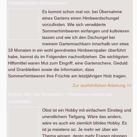
Himbeerspalier domestizieren
Es kommt schon mal vor, bei Übernahme
eines Gartens einen Himbeerdschungel
vorzufinden. Wie sich verwilderte
Sommerhimbeeren einfangen und kultivieren
lassen und wie ich den Dschungel bei
meinem Gartennachbarn innerhalb von etwa
18 Monaten in ein wohl geordnetes Himbeerspalier überführt
habe, kannst du im Folgenden nachvollziehen. Die wichtigsten
Hilfsmittel waren Mut zum Eingriff, eine Gartenschere, Geduld
und Dranbleiben sowie die Information, dass
Sommerhimbeeren ihre Früchte am letztjährigen Holz tragen.
Zur ausführlichen Anleitung >>
Kleines ABC der Erntehilfen – Himbeeren ernten und
verarbeiten
Obst ist ein Hobby mit einfachem Einstieg und
unendlichem Tiefgang. Wäre das anders,
wäre es auch ein ziemlich blödes Hobby. Es
ist ja meistens so: Je mehr wir über ein
Thema wissen, desto mehr Fragen ploppen