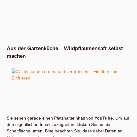
Aus der Gartenküche – Wildpflaumensaft selbst
machen
In meinem Frost warteten tiefgefrorene entsteinte
Wildpflaumen auf ihre Weiterverarbeitung. Wir haben daraus
etwa halbe-halbe gemacht: Einerseits Chutney, andererseits
Wildpflaumensaft. Und der lässt sich wie folgt machen.
Sie sehen gerade einen Platzhalterinhalt von
YouTube
. Um auf
den eigentlichen Inhalt zuzugreifen, klicken Sie auf die
Schaltfläche unten. Bitte beachten Sie, dass dabei Daten an