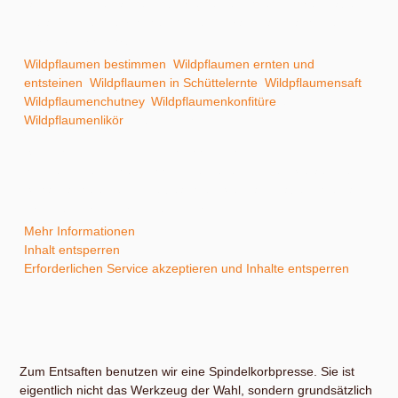
lassen sich die ganzen Früchte nutzen. Wie Kirschen haben
sie also einen sehr hohen Wirkungsgrad, das macht sie
attraktiv zur Verarbeitung.
Wildpflaumen bestimmen
,
Wildpflaumen ernten und
entsteinen
,
Wildpflaumen in Schüttelernte
,
Wildpflaumensaft
,
Wildpflaumenchutney
,
Wildpflaumenkonfitüre
und
Wildpflaumenlikör
selbst machen.
Sie sehen gerade einen Platzhalterinhalt von
YouTube
. Um
auf den eigentlichen Inhalt zuzugreifen, klicken Sie auf die
Schaltfläche unten. Bitte beachten Sie, dass dabei Daten an
Drittanbieter weitergegeben werden.
Mehr Informationen
Inhalt entsperren
Erforderlichen Service akzeptieren und Inhalte entsperren
Zum Entsaften benutzen wir eine Spindelkorbpresse. Sie ist
eigentlich nicht das Werkzeug der Wahl, sondern grundsätzlich