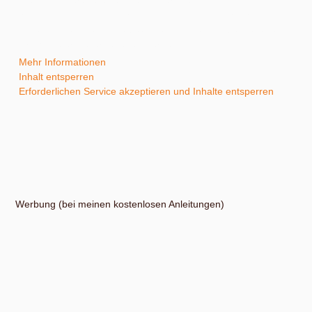
auf den eigentlichen Inhalt zuzugreifen, klicken Sie auf die
Schaltfläche unten. Bitte beachten Sie, dass dabei Daten an
Drittanbieter weitergegeben werden.
Mehr Informationen
Inhalt entsperren
Erforderlichen Service akzeptieren und Inhalte entsperren
Werbung (bei meinen kostenlosen Anleitungen)