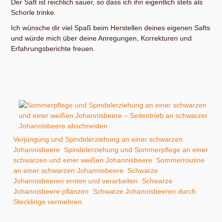
Der Saft ist reichlich sauer, so dass ich ihn eigentlich stets als
Schorle trinke.
Ich wünsche dir viel Spaß beim Herstellen deines eigenen Safts
und würde mich über deine Anregungen, Korrekturen und
Erfahrungsberichte freuen.
Kultivieren, Vermehren und Verarbeiten schwarzer
Johannisbeeren
Verjüngung und Spindelerziehung an einer schwarzen
Johannisbeere
,
Spindelerziehung und Sommerpflege an einer
schwarzen und einer weißen Johannisbeere
,
Sommerroutine
an einer schwarzen Johannisbeere
,
Schwarze
Johannisbeeren ernten und verarbeiten
,
Schwarze
Johannisbeere pflanzen
,
Schwarze Johannisbeeren durch
Stecklinge vermehren
Sie sehen gerade einen Platzhalterinhalt von
YouTube
. Um