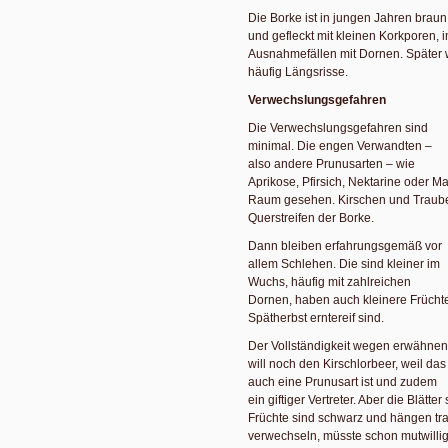
Die Borke ist in jungen Jahren braun
und gefleckt mit kleinen Korkporen, i
Ausnahmefällen mit Dornen. Später 
häufig Längsrisse.
Verwechslungsgefahren
Die Verwechslungsgefahren sind
minimal. Die engen Verwandten –
also andere Prunusarten – wie
Aprikose, Pfirsich, Nektarine oder M
Raum gesehen. Kirschen und Traube
Querstreifen der Borke.
Dann bleiben erfahrungsgemäß vor
allem Schlehen. Die sind kleiner im
Wuchs, häufig mit zahlreichen
Dornen, haben auch kleinere Früchte
Spätherbst erntereif sind.
Der Vollständigkeit wegen erwähnen
will noch den Kirschlorbeer, weil das
auch eine Prunusart ist und zudem
ein giftiger Vertreter. Aber die Blätte
Früchte sind schwarz und hängen tr
verwechseln, müsste schon mutwilli