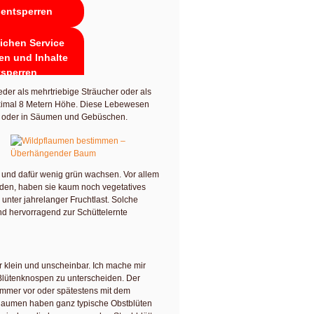
 entsperren
lichen Service
en und Inhalte
tsperren
er als mehrtriebige Sträucher oder als
ximal 8 Metern Höhe. Diese Lebewesen
m oder in Säumen und Gebüschen.
n und dafür wenig grün wachsen. Vor allem
erden, haben sie kaum noch vegetatives
unter jahrelanger Fruchtlast. Solche
nd hervorragend zur Schüttelernte
 klein und unscheinbar. Ich mache mir
 Blütenknospen zu unterscheiden. Der
h immer vor oder spätestens mit dem
 Pflaumen haben ganz typische Obstblüten