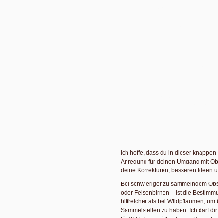
irgendeinem Ort für irgendeine Pfla
eingetragen wurde, ist mir defintiv
für meine Zwecke vergebene Lieb
Also gehe ich hin zum Individuum
und beschreibe als guter Empiriker
meine Wahrnehmung: Welche
Farbe haben die Früchte, wie groß s
süß, sauer oder fad, ist die Schale fe
oder weich, löst sich der Stein leich
Diese beiden Vorgehensweisen erl
was ich an welchem Standort vorfin
Beschreibung kann ich meine zentra
essen, wenn ja, wie will das essen
ernten?
Ich hoffe, dass du in dieser knappe
Anregung für deinen Umgang mit Obst
deine Korrekturen, besseren Ideen 
Bei schwieriger zu sammelndem Obst
oder Felsenbirnen – ist die Bestimmu
hilfreicher als bei Wildpflaumen, um
Sammelstellen zu haben. Ich darf d