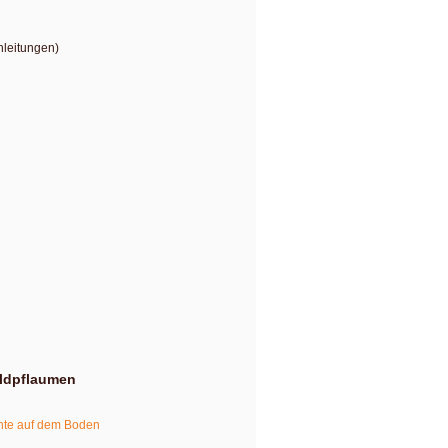
nleitungen)
ldpflaumen