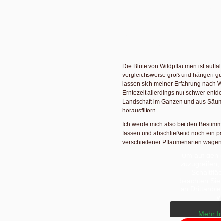
Eigentlich braucht es gar keine Bes
Zumindest bei mir im Leipziger Süd
pflaumenartigen Früchten herum, da
Problem ist. Durch diese Bestimmun
Sammlung zum Ernten, Entsteinen 
vervollständigen.
Die Blüte von Wildpflaumen ist auffäl
vergleichsweise groß und hängen gu
lassen sich meiner Erfahrung nach 
Erntezeit allerdings nur schwer ent
Landschaft im Ganzen und aus Säu
herausfiltern.
Ich werde mich also bei den Bestim
fassen und abschließend noch ein p
Sie sehe
verschiedener Pflaumenarten wagen
Platzhalterin
Um auf den e
zuzugreifen, 
Schaltflä
beachten Sie
an Drittanbi
w
Mehr I