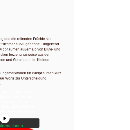
timmungshilfe für Wildpflaumen.
en stehen so viele Bäume mit
ss das Aufspüren guter Erntestellen kein
gshilfe möchte eigentlich vielmehr meine
und Verarbeiten von Wildpflaumen
lig und die reifenden Früchte sind
t sichtbar auf Augenhöhe. Umgekehrt
Wildpflaumen außerhalb von Blüte- und
decken beziehungsweise aus der
men und Gestrüppen im Kleinen
mungsmerkmalen für Wildpflaumen kurz
aar Worte zur Unterscheidung
n gerade einen
.
halt von
YouTube
.
igentlichen Inhalt
klicken Sie auf die
che unten. Bitte
, dass dabei Daten
eter weitergegeben
erden.
nformationen