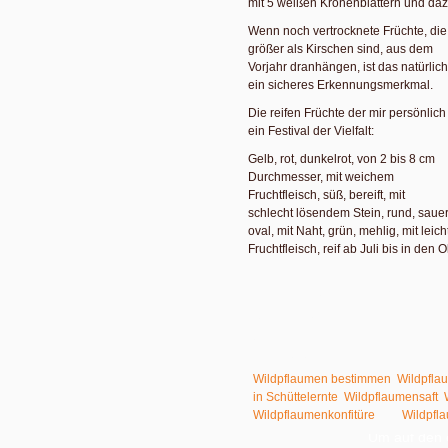
mit 5 weißen Kronenblättern und da
Wenn noch vertrocknete Früchte, die
größer als Kirschen sind, aus dem
Vorjahr dranhängen, ist das natürlich
ein sicheres Erkennungsmerkmal.
Die reifen Früchte der mir persönlic
ein Festival der Vielfalt:
Gelb, rot, dunkelrot, von 2 bis 8 cm
Durchmesser, mit weichem
Fruchtfleisch, süß, bereift, mit
schlecht lösendem Stein, rund, sauer, 
oval, mit Naht, grün, mehlig, mit leic
Fruchtfleisch, reif ab Juli bis in den O
Ernten, Entsteinen und Verarbeit
Pflaumen lohnen sich. Denn ist der S
ganzen Früchte nutzen. Wie Kirsch
Wirkungsgrad, das macht sie attrakt
Wildpflaumen bestimmen
,
Wildpfla
in Schüttelernte
,
Wildpflaumensaft
,
Sie sehe
Wildpflaumenkonfitüre
und
Wildpfl
Platzhalterin
Um auf den e