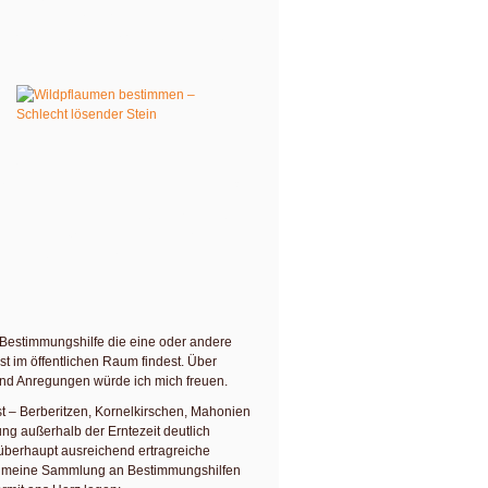
nze vielleicht vor 40 Jahren etwas
 zu hoch. Die genaue Sortenbestimmung ist
esmühe.
ind sie, wann sind sie reif, schmecken sie
st oder weich, ist das Fruchtfleisch fest
t oder schwer, wie lassen sie sich ernten?
auben dann eine eindeutige Zuordnung,
den werde. Vor allem durch die konkrete
len Fragen beantworten: Will ich das
 und wie kann ich es dann am cleversten
n Bestimmungshilfe die eine oder andere
 im öffentlichen Raum findest. Über
und Anregungen würde ich mich freuen.
 – Berberitzen, Kornelkirschen, Mahonien
ng außerhalb der Erntezeit deutlich
 überhaupt ausreichend ertragreiche
ir meine Sammlung an Bestimmungshilfen