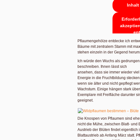
Inhalt
Erforder
akzeptier
en
Pflaumengehölze entdecke ich entwed
Bäume mit zentralem Stamm mit ma
stehen einzeln in der Gegend heru
Ich würde den Wuchs als gedrungen
beschreiben. Ihnen lässt sich
ansehen, dass sie immer wieder viel
Energie in die Fruchtbildung stecke
wenn sie älter und nicht gepflegt w
Wachstum. Einige hängen stark über 
Exemplare mit Freifläche darunter si
geeignet.
Die Knospen von Pflaumen sind eher
nicht die Mühe, zwischen Blatt- und
Austrieb der Blüten findet eigentlic
Blattaustrieb ab Anfang März statt.