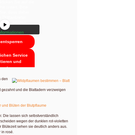
klicken Sie auf die
che unten. Bitte
Sie, dass dabei
 Drittanbieter
geben werden.
nformationen
 entsperren
lichen Service
tieren und
e entsperren
n den
st gezahnt und die Blattadern verzweigen
 Die lassen sich selbstverständlich
scheiden wegen der dunklen rot-violetten
ur Blütezeit sehen sie deutlich anders aus.
in rosé.