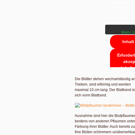
zuzugreifen, 
Schaltflä
beachten 
Daten an
weiterge
Mehr I
Inhalt
Erforder
akzep
Inhalt
Die Blätter stehen wechselständig a
Trieben, sind eiförmig und werden
maximal 10 cm lang. Der Blattrand i
sich vorm Blattrand.
Ausnahme sind hier die Blutpflaumen:
bestens von anderen Pflaumen unter
Färbung ihrer Blätter. Auch bereits z
Ihre Blüten schimmern unübersehbar 